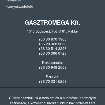
Kenyérszeletelő
GASZTROMEGA Kft.
1046 Budapest, Fóti út 81. Raktár
+36 30 870 1965
+36 20 928 9868
+36 30 514 3396
+36 30 366 0723
Reklamáció:
+36 30 948 2569
Szerviz:
+36 70 321 5208
Nyitvatartás
Hétfő-Péntek: 08:00-16:30
Sütiket használunk a tartalom és a hirdetések személyre
szabására, a közösségi média funkcióinak biztosítására