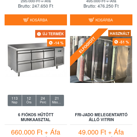
295.000 Ft + Áfa
495.000 Ft + Áfa
Brutto: 247.650 Ft
Brutto: 476.250 Ft
KOSÁRBA
KOSÁRBA
HASZNÁLT
ÚJ TERMÉK
ELFOGYOTT
-51 %
-14 %
113
12
24
20
Nap
Óra
Perc
Másodperc
6 FIÓKOS HŰTÖTT
FRI-JADO MELEGENTARTÓ
MUNKAASZTAL
ÁLLÓ VITRIN
660.000 Ft + Áfa
49.000 Ft + Áfa