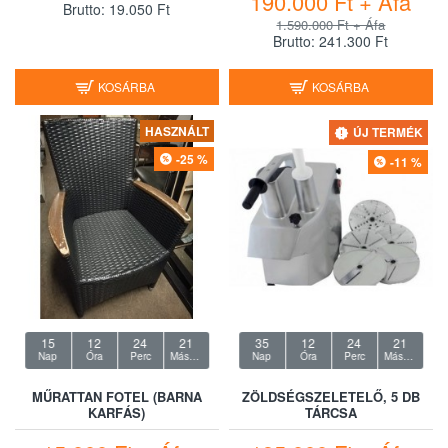
190.000 Ft + Áfa
Brutto: 19.050 Ft
1.590.000 Ft + Áfa
Brutto: 241.300 Ft
KOSÁRBA
KOSÁRBA
HASZNÁLT
ÚJ TERMÉK
-25 %
-11 %
15
12
24
20
35
12
24
20
Nap
Óra
Perc
Másodperc
Nap
Óra
Perc
Másodperc
MŰRATTAN FOTEL (BARNA
ZÖLDSÉGSZELETELŐ, 5 DB
KARFÁS)
TÁRCSA