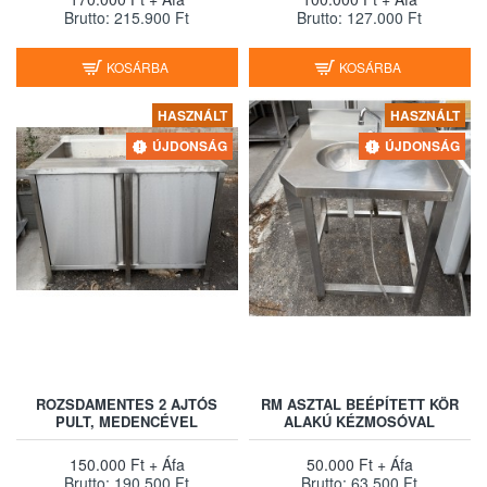
Brutto: 215.900 Ft
Brutto: 127.000 Ft
KOSÁRBA
KOSÁRBA
HASZNÁLT
HASZNÁLT
ÚJDONSÁG
ÚJDONSÁG
ROZSDAMENTES 2 AJTÓS
RM ASZTAL BEÉPÍTETT KÖR
PULT, MEDENCÉVEL
ALAKÚ KÉZMOSÓVAL
150.000 Ft + Áfa
50.000 Ft + Áfa
Brutto: 190.500 Ft
Brutto: 63.500 Ft