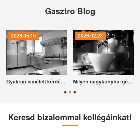
Gasztro Blog
2026.02.23
2025.12.15
Milyen nagykonyhai gépek kellenek egy kávézó nyitásához?
Elektromos nagykonyhai berendezések: átfogó útmutató döntéshozóknak
Keresd bizalommal kollégáinkat!