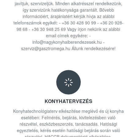
javítjuk, szervizeljük. Minden alkatrésszel rendelkezünk,
így szervizünk hatékonysága garantált. Bővebb
információért, árajánlatért kérjük hívja az alábbi
telefonszámok egyikét: - +36 30 428 90 99 - +36 20 928-
98 68 - +36 30 948 25 69 Vagy írjon nekünk az alábbi
email címek egyikére: -
info@nagykonyhaiberendezesek.hu -
szerviz@gasztromega.hu Állunk rendelkezésére!
KONYHATERVEZÉS
Konyhatechnológiaterv elkészítése meglévő és új konyha
esetében: Felmérés, bejárás, kivitelezésben való
részvétel, eszközbeszerzés, tanácsadás. Hatósági
egyeztetés, kérés esetén hatósági bejárás során való
részvétel. HACCP dokumentáció elkészítése,