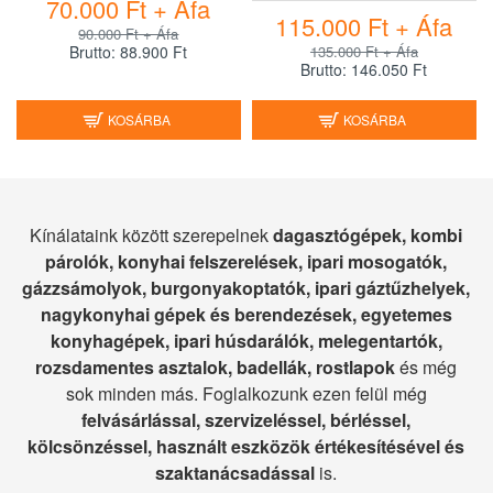
70.000 Ft + Áfa
115.000 Ft + Áfa
90.000 Ft + Áfa
Brutto: 88.900 Ft
135.000 Ft + Áfa
Brutto: 146.050 Ft
KOSÁRBA
KOSÁRBA
Kínálataink között szerepelnek
dagasztógépek, kombi
párolók, konyhai felszerelések, ipari mosogatók,
gázzsámolyok, burgonyakoptatók, ipari gáztűzhelyek,
nagykonyhai gépek és berendezések, egyetemes
konyhagépek, ipari húsdarálók, melegentartók,
rozsdamentes asztalok, badellák, rostlapok
és még
sok minden más. Foglalkozunk ezen felül még
felvásárlással, szervizeléssel, bérléssel,
kölcsönzéssel, használt eszközök értékesítésével és
szaktanácsadással
is.