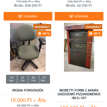
770.000 Ft + Áfa
100.000 Ft + Áfa
Brutto: 838.200 Ft
Brutto: 62.230 Ft
KOSÁRBA
KOSÁRBA
HASZNÁLT
HASZNÁLT
-50 %
-88 %
19
12
24
20
Nap
Óra
Perc
Másodperc
IRODAI FORGÓSZÉK
MORETTI FORNI 2 AKNÁS
GÁZÜZEMŰ PIZZAKEMENCE
/80,5×147/
15.000 Ft + Áfa
30.000 Ft + Áfa