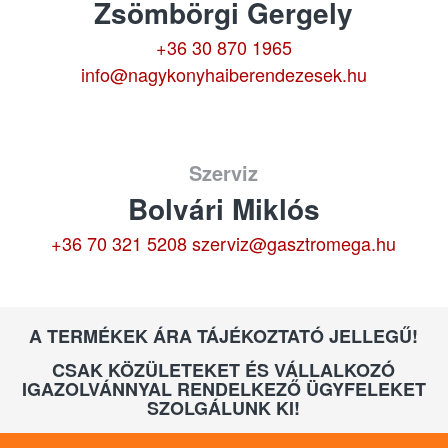
Zsömbörgi Gergely
+36 30 870 1965
info@nagykonyhaiberendezesek.hu
Szerviz
Bolvári Miklós
+36 70 321 5208
szerviz@gasztromega.hu
A TERMÉKEK ÁRA TÁJÉKOZTATÓ JELLEGŰ!
CSAK KÖZÜLETEKET ÉS VÁLLALKOZÓ
IGAZOLVÁNNYAL RENDELKEZŐ ÜGYFELEKET
SZOLGÁLUNK KI!