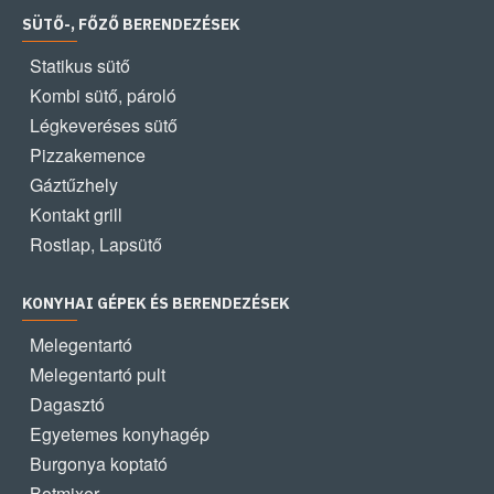
SÜTŐ-, FŐZŐ BERENDEZÉSEK
Statikus sütő
Kombi sütő, pároló
Légkeveréses sütő
Pizzakemence
Gáztűzhely
Kontakt grill
Rostlap, Lapsütő
KONYHAI GÉPEK ÉS BERENDEZÉSEK
Melegentartó
Melegentartó pult
Dagasztó
Egyetemes konyhagép
Burgonya koptató
Botmixer