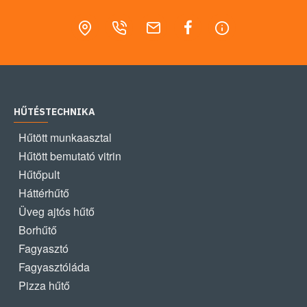
HŰTÉSTECHNIKA
Hűtött munkaasztal
Hűtött bemutató vitrin
Hűtőpult
Háttérhűtő
Üveg ajtós hűtő
Borhűtő
Fagyasztó
Fagyasztóláda
Pizza hűtő