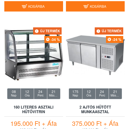
KOSÁRBA
KOSÁRBA
ÚJ TERMÉK
ÚJ TERMÉK
-34 %
-24 %
08
12
24
20
175
12
24
20
Nap
Óra
Perc
Másodperc
Nap
Óra
Perc
Másodperc
160 LITERES ASZTALI
2 AJTÓS HŰTÖTT
HŰTŐVITRIN
MUNKAASZTAL
195.000 Ft + Áfa
375.000 Ft + Áfa