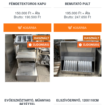
FÉMDETEKTOROS KAPU
BEMUTATÓ PULT
150.000 Ft + Áfa
195.000 Ft + Áfa
Brutto: 190.500 Ft
Brutto: 247.650 Ft
KOSÁRBA
KOSÁRBA
HASZNÁLT
HASZNÁLT
ÚJDONSÁG
ÚJDONSÁG
EVŐESZKÖZTARTÓ, MŰANYAG
ELSZÍVÓERNYŐ, 120X110CM
BETÉTTEL