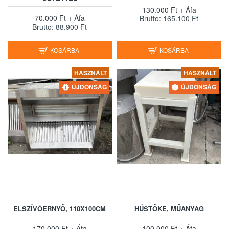
130.000 Ft + Áfa
70.000 Ft + Áfa
Brutto: 165.100 Ft
Brutto: 88.900 Ft
KOSÁRBA
KOSÁRBA
HASZNÁLT
HASZNÁLT
ÚJDONSÁG
ÚJDONSÁG
ELSZÍVÓERNYŐ, 110X100CM
HÚSTŐKE, MŰANYAG
170.000 Ft + Áfa
100.000 Ft + Áfa