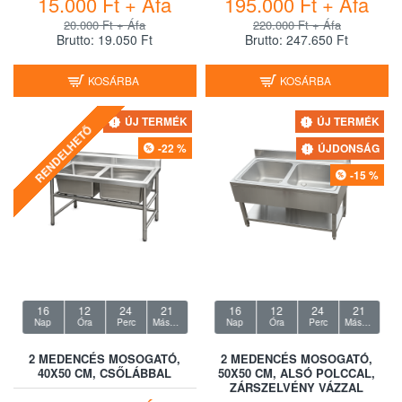
15.000 Ft + Áfa
195.000 Ft + Áfa
20.000 Ft + Áfa
220.000 Ft + Áfa
Brutto: 19.050 Ft
Brutto: 247.650 Ft
KOSÁRBA
KOSÁRBA
ÚJ TERMÉK
ÚJ TERMÉK
RENDELHETŐ
-22 %
ÚJDONSÁG
-15 %
16
12
24
20
16
12
24
20
Nap
Óra
Perc
Másodperc
Nap
Óra
Perc
Másodperc
2 MEDENCÉS MOSOGATÓ,
2 MEDENCÉS MOSOGATÓ,
40X50 CM, CSŐLÁBBAL
50X50 CM, ALSÓ POLCCAL,
ZÁRSZELVÉNY VÁZZAL