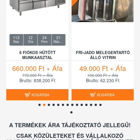
19
12
24
20
Nap
Óra
Perc
Másodperc
MORETTI FORNI 2 AKNÁS
IRODAI FORGÓSZÉK
GÁZÜZEMŰ PIZZAKEMENCE
/80,5×147/
15.000 Ft + Áfa
190.000 Ft + Áfa
30.000 Ft + Áfa
1.590.000 Ft + Áfa
Brutto: 19.050 Ft
Brutto: 241.300 Ft
KOSÁRBA
KOSÁRBA
A TERMÉKEK ÁRA TÁJÉKOZTATÓ JELLEGŰ!
CSAK KÖZÜLETEKET ÉS VÁLLALKOZÓ