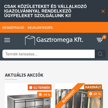
GASZTROMEGA
CSAK KÖZÜLETEKET ÉS VÁLLALKOZÓ
Kft.
IGAZOLVÁNNYAL RENDELKEZŐ
ÜGYFELEKET SZOLGÁLUNK KI!
|
REGISZTRÁCIÓ
BEJELENTKEZÉS
Nagykonyhai
0
berendezések
AKTUÁLIS AKCIÓK
HASZNÁLT
HASZNÁLT
-50 %
-88 %