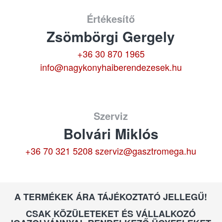
Értékesítő
Zsömbörgi Gergely
+36 30 870 1965
info@nagykonyhaiberendezesek.hu
Szerviz
Bolvári Miklós
+36 70 321 5208
szerviz@gasztromega.hu
A TERMÉKEK ÁRA TÁJÉKOZTATÓ JELLEGŰ!
CSAK KÖZÜLETEKET ÉS VÁLLALKOZÓ