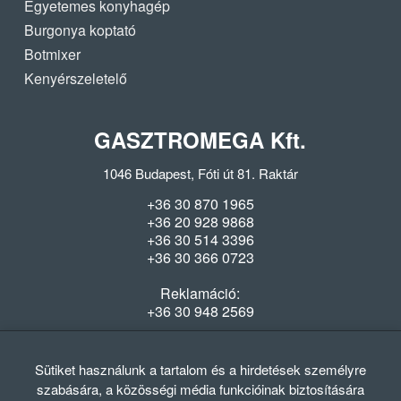
Egyetemes konyhagép
Burgonya koptató
Botmixer
Kenyérszeletelő
GASZTROMEGA Kft.
1046 Budapest, Fóti út 81. Raktár
+36 30 870 1965
+36 20 928 9868
+36 30 514 3396
+36 30 366 0723
Reklamáció:
+36 30 948 2569
Szerviz:
+36 70 321 5208
Sütiket használunk a tartalom és a hirdetések személyre
szabására, a közösségi média funkcióinak biztosítására
Nyitvatartás