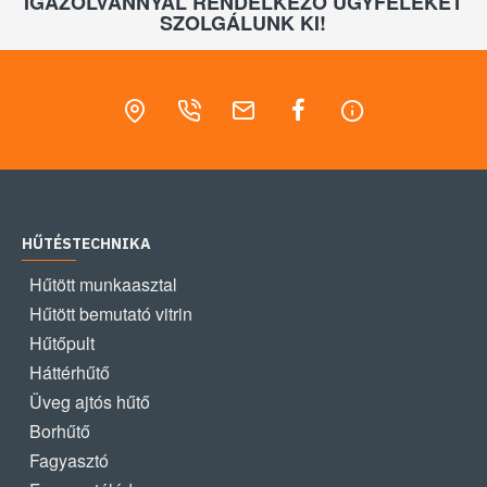
IGAZOLVÁNNYAL RENDELKEZŐ ÜGYFELEKET
SZOLGÁLUNK KI!
HŰTÉSTECHNIKA
Hűtött munkaasztal
Hűtött bemutató vitrin
Hűtőpult
Háttérhűtő
Üveg ajtós hűtő
Borhűtő
Fagyasztó