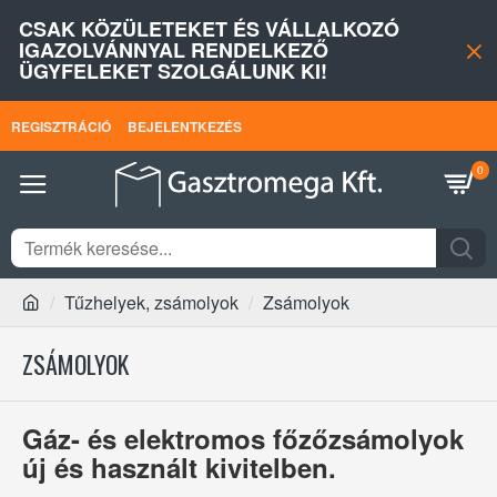
CSAK KÖZÜLETEKET ÉS VÁLLALKOZÓ
IGAZOLVÁNNYAL RENDELKEZŐ
ÜGYFELEKET SZOLGÁLUNK KI!
REGISZTRÁCIÓ
BEJELENTKEZÉS
0
Tűzhelyek, zsámolyok
Zsámolyok
ZSÁMOLYOK
Gáz- és elektromos főzőzsámolyok
új és használt kivitelben.