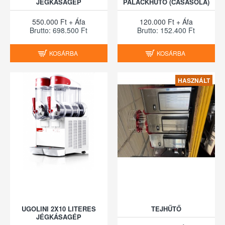
JÉGKÁSAGÉP
PALACKHŰTŐ (CASASOLA)
550.000 Ft + Áfa
120.000 Ft + Áfa
Brutto: 698.500 Ft
Brutto: 152.400 Ft
KOSÁRBA
KOSÁRBA
HASZNÁLT
UGOLINI 2X10 LITERES
TEJHŰTŐ
JÉGKÁSAGÉP