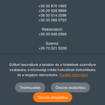
+36 30 870 1965
+36 20 928 9868
+36 30 514 3396
+36 30 366 0723
Reklamáció:
+36 30 948 2569
Szerviz:
+36 70 321 5208
Nyitvatartás
Hétfő-Péntek: 08:00-16:30
Sütiket használunk a tartalom és a hirdetések személyre
szabására, a közösségi média funkcióinak biztosítására
és a forgalom elemzésére.
További információ
Testreszabás
Összes elutasítása
© 2012 - 2024 GASZTRΩMEGA Kft.
Adatvédelmi szabályzat
ÁSZF
Elállási nyilatkozat
Összes elfogadása
TERMÉKEK SZŰRÉSE
Elállási tájékoztató