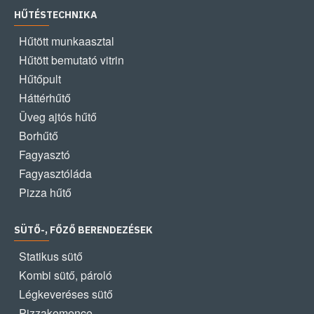
HŰTÉSTECHNIKA
Hűtött munkaasztal
Hűtött bemutató vitrin
Hűtőpult
Háttérhűtő
Üveg ajtós hűtő
Borhűtő
Fagyasztó
Fagyasztóláda
Pizza hűtő
SÜTŐ-, FŐZŐ BERENDEZÉSEK
Statikus sütő
Kombi sütő, pároló
Légkeveréses sütő
Pizzakemence