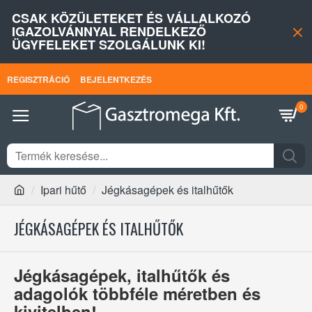
CSAK KÖZÜLETEKET ÉS VÁLLALKOZÓ
IGAZOLVÁNNYAL RENDELKEZŐ
ÜGYFELEKET SZOLGÁLUNK KI!
REGISZTRÁCIÓ
BEJELENTKEZÉS
0
Ipari hűtő
Jégkásagépek és italhűtők
JÉGKÁSAGÉPEK ÉS ITALHŰTŐK
Jégkásagépek, italhűtők és
adagolók többféle méretben és
kivitelben!