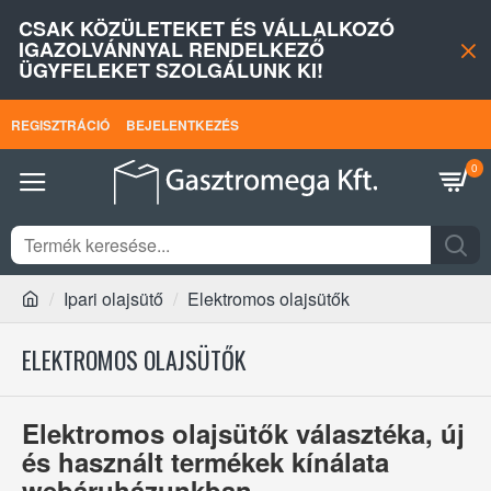
CSAK KÖZÜLETEKET ÉS VÁLLALKOZÓ
IGAZOLVÁNNYAL RENDELKEZŐ
ÜGYFELEKET SZOLGÁLUNK KI!
REGISZTRÁCIÓ
BEJELENTKEZÉS
0
Ipari olajsütő
Elektromos olajsütők
ELEKTROMOS OLAJSÜTŐK
Elektromos olajsütők választéka, új
és használt termékek kínálata
webáruházunkban.