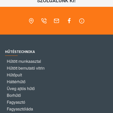
SZOLGÁLUNK KI!
HŰTÉSTECHNIKA
Hűtött munkaasztal
Hűtött bemutató vitrin
Hűtőpult
Háttérhűtő
Üveg ajtós hűtő
Borhűtő
Fagyasztó
Fagyasztóláda