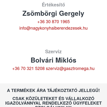
Értékesítő
Zsömbörgi Gergely
+36 30 870 1965
info@nagykonyhaiberendezesek.hu
Szerviz
Bolvári Miklós
+36 70 321 5208
szerviz@gasztromega.hu
A TERMÉKEK ÁRA TÁJÉKOZTATÓ JELLEGŰ!
CSAK KÖZÜLETEKET ÉS VÁLLALKOZÓ
IGAZOLVÁNNYAL RENDELKEZŐ ÜGYFELEKET