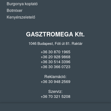
Burgonya koptató
Botmixer
Kenyérszeletelő
GASZTROMEGA Kft.
1046 Budapest, Fóti út 81. Raktár
+36 30 870 1965
+36 20 928 9868
+36 30 514 3396
+36 30 366 0723
Reklamáció:
+36 30 948 2569
Szerviz:
+36 70 321 5208
Nyitvatartás