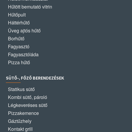
Hűtött bemutató vitrin
Hűtőpult
Háttérhűtő
Üveg ajtós hűtő
Borhűtő
Fagyasztó
Fagyasztóláda
Pizza hűtő
SÜTŐ-, FŐZŐ BERENDEZÉSEK
Statikus sütő
Kombi sütő, pároló
Légkeveréses sütő
Pizzakemence
Gáztűzhely
Kontakt grill