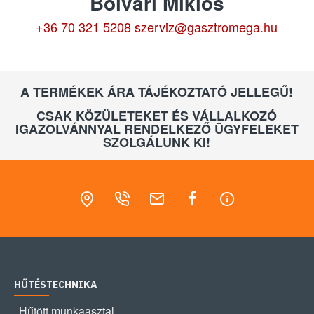
Bolvári Miklós
+36 70 321 5208
szerviz@gasztromega.hu
A TERMÉKEK ÁRA TÁJÉKOZTATÓ JELLEGŰ!
CSAK KÖZÜLETEKET ÉS VÁLLALKOZÓ
IGAZOLVÁNNYAL RENDELKEZŐ ÜGYFELEKET
SZOLGÁLUNK KI!
HŰTÉSTECHNIKA
Hűtött munkaasztal