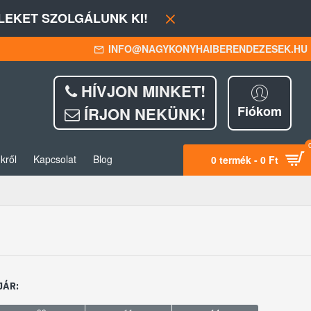
EKET SZOLGÁLUNK KI!
INFO@NAGYKONYHAIBERENDEZESEK.HU
HÍVJON MINKET!
Fiókom
ÍRJON NEKÜNK!
kről
Kapcsolat
Blog
0 termék - 0 Ft
JÁR: