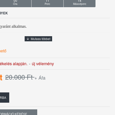
00
11
13
Óra
Perc
Másodperc
NYEK
gyaránt alkalmas.
hető
ndő!
tékelés alapján.
-
új vélemény
t
20.000 Ft
+ Áfa
RBA
FORMÁCIÓ KÉRÉSE