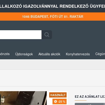
LLALKOZÓ IGAZOLVÁNNYAL RENDELKEZŐ ÜGYFEL
1046 BUDAPEST, FÓTI ÚT 81. RAKTÁR
sönzés
Cégün
Újdonságok
Aktuális akciók
Konyhatervezés
HASZNÁLT
EZ AZ AJÁNLAT LE
-25 %