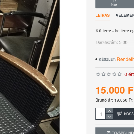
17
Nap
LEÍRÁS
VÉLEMÉ
Kültérre - beltérre e
Darabszám: 5 db
Rendel
KÉSZLET:
Az ár 1 darabra érte
0 ér
15.000 F
Bruttó ár: 19.050 Ft
KOSÁ
TOVÁBBI IN