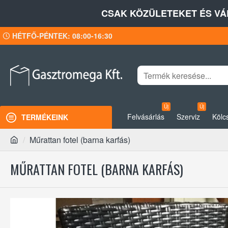
CSAK KÖZÜLETEKET ÉS VÁ
HÉTFŐ-PÉNTEK: 08:00-16:30
Új
Új
Felvásárlás
Szerviz
Kölc
TERMÉKEINK
Műrattan fotel (barna karfás)
MŰRATTAN FOTEL (BARNA KARFÁS)