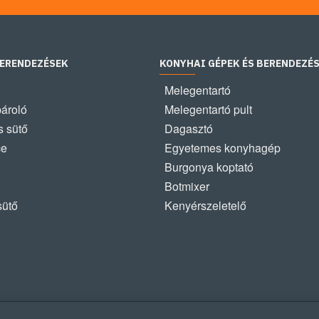
BERENDEZÉSEK
KONYHAI GÉPEK ÉS BERENDEZÉ
Melegentartó
pároló
Melegentartó pult
 sütő
Dagasztó
ce
Egyetemes konyhagép
Burgonya koptató
Botmixer
sütő
Kenyérszeletelő