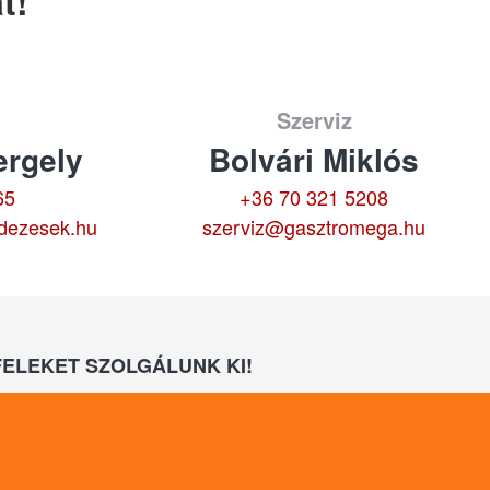
t!
Szerviz
rgely
Bolvári Miklós
65
+36 70 321 5208
dezesek.hu
szerviz@gasztromega.hu
ELEKET SZOLGÁLUNK KI!