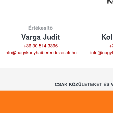
K
Értékesítő
Varga Judit
Kol
+36 30 514 3396
+
info@nagykonyhaiberendezesek.hu
info@nagy
CSAK KÖZÜLETEKET ÉS 