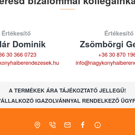
eresd bizalommal kollégáinka
Értékesítő
Értékesítő
lár Dominik
Zsömbörgi Ge
36 30 366 0723
+36 30 870 19
konyhaiberendezesek.hu
info@nagykonyhaiberen
A TERMÉKEK ÁRA TÁJÉKOZTATÓ JELLEGŰ!
VÁLLALKOZÓ IGAZOLVÁNNYAL RENDELKEZŐ ÜGYF