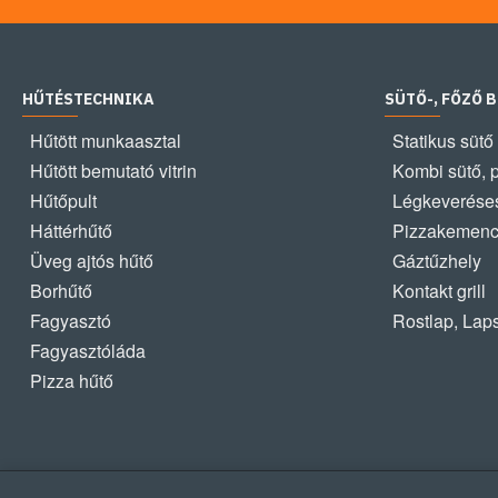
HŰTÉSTECHNIKA
SÜTŐ-, FŐZŐ 
Hűtött munkaasztal
Statikus sütő
Hűtött bemutató vitrin
Kombi sütő, 
Hűtőpult
Légkeveréses
Háttérhűtő
Pizzakemen
Üveg ajtós hűtő
Gáztűzhely
Borhűtő
Kontakt grill
Fagyasztó
Rostlap, Lap
Fagyasztóláda
Pizza hűtő