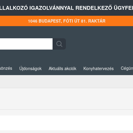
LLALKOZÓ IGAZOLVÁNNYAL RENDELKEZŐ ÜGYFEL
1046 BUDAPEST, FÓTI ÚT 81. RAKTÁR
sönzés
Cégün
Újdonságok
Aktuális akciók
Konyhatervezés