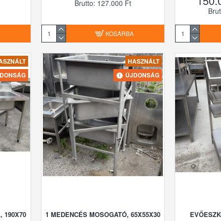
150.
Brutto: 127.000 Ft
Brut
A
KOSÁRBA
ASZNÁLT
HASZNÁLT
JDONSÁG
ÚJDONSÁG
 190X70
1 MEDENCÉS MOSOGATÓ, 65X55X30
EVŐESZK