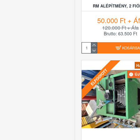
RM ALÉPÍTMÉNY, 2 FI
50.000 Ft + Á
120.000 Ft + Áfa
Brutto: 63.500 Ft
KOSÁRB
H
ELFOGYOTT
Ú