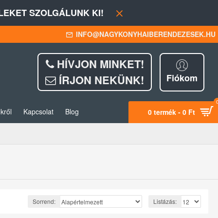
EKET SZOLGÁLUNK KI!
INFO@NAGYKONYHAIBERENDEZESEK.HU
HÍVJON MINKET!
Fiókom
ÍRJON NEKÜNK!
kről
Kapcsolat
Blog
0 termék - 0 Ft
Sorrend:
Listázás: