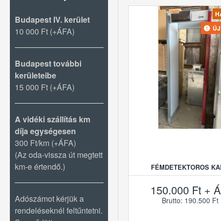
H
Budapest IV. kerület
Ú
10 000 Ft (+ÁFA)
Budapest további
kerületeibe
15 000 Ft (+ÁFA)
A vidéki szállítás km
díja egységesen
300 Ft/km (+ÁFA)
(Az oda-vissza út megtett
km-e értendő.)
FÉMDETEKTOROS KA
150.000 Ft + Á
Adószámot kérjük a
Brutto: 190.500 Ft
rendeléseknél feltűntetni.