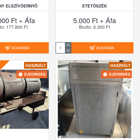
NY ELSZÍVÓERNYŐ
ETETŐSZÉK
000 Ft + Áfa
5.000 Ft + Áfa
to: 177.800 Ft
Brutto: 6.350 Ft
KOSÁRBA
KOSÁRBA
HASZNÁLT
HASZNÁLT
ÚJDONSÁG
ÚJDONSÁG