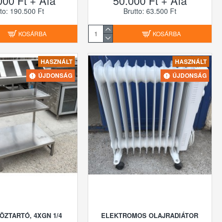
000 Ft + Áfa
50.000 Ft + Áfa
to: 190.500 Ft
Brutto: 63.500 Ft
KOSÁRBA
KOSÁRBA
HASZNÁLT
HASZNÁLT
ÚJDONSÁG
ÚJDONSÁG
ÖZTARTÓ, 4XGN 1/4
ELEKTROMOS OLAJRADIÁTOR