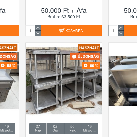
fa
50.000 Ft + Áfa
50.0
Brutto: 63.500 Ft
Bru
A
KOSÁRBA
ASZNÁLT
HASZNÁLT
JDONSÁG
ÚJDONSÁG
-58 %
-60 %
48
27
02
50
48
Másodperc
Nap
Óra
Perc
Másodperc