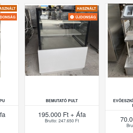
ASZNÁLT
HASZNÁLT
JDONSÁG
ÚJDONSÁG
PU
BEMUTATÓ PULT
EVŐESZK
fa
195.000 Ft + Áfa
70.0
Brutto: 247.650 Ft
Bru