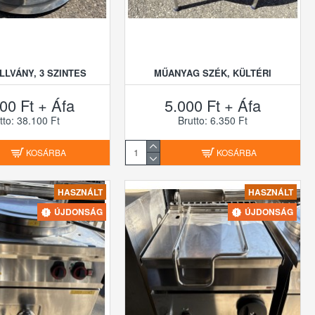
LLVÁNY, 3 SZINTES
MŰANYAG SZÉK, KÜLTÉRI
00 Ft + Áfa
5.000 Ft + Áfa
tto: 38.100 Ft
Brutto: 6.350 Ft
KOSÁRBA
KOSÁRBA
HASZNÁLT
HASZNÁLT
ÚJDONSÁG
ÚJDONSÁG