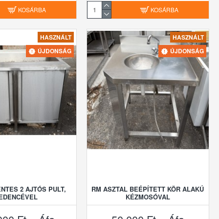
KOSÁRBA
KOSÁRBA
HASZNÁLT
HASZNÁLT
ÚJDONSÁG
ÚJDONSÁG
TES 2 AJTÓS PULT,
RM ASZTAL BEÉPÍTETT KÖR ALAKÚ
EDENCÉVEL
KÉZMOSÓVAL