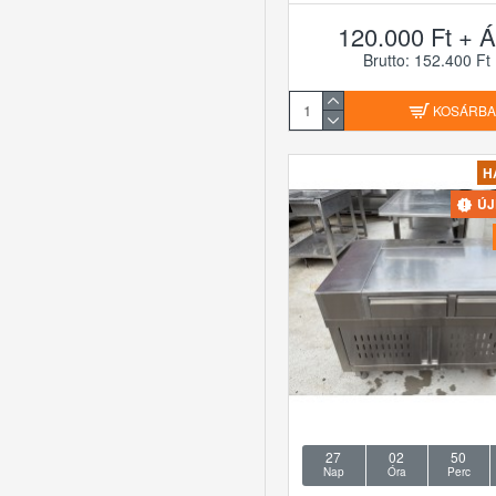
120.000 Ft + Á
Brutto: 152.400 Ft
KOSÁRB
H
Ú
27
02
50
Nap
Óra
Perc