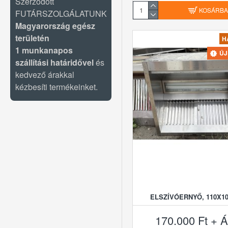
Szerződött
KOSÁRB
FUTÁRSZOLGÁLATUNK
Magyarország egész
területén
H
1 munkanapos
Ú
szállítási határidővel
és
kedvező árakkal
kézbesíti termékeinket.
ELSZÍVÓERNYŐ, 110X1
170.000 Ft + Á