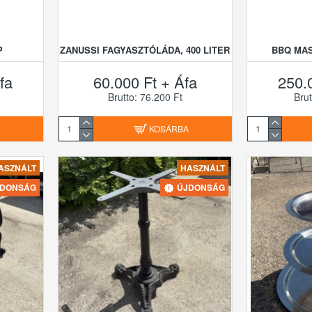
P
ZANUSSI FAGYASZTÓLÁDA, 400 LITER
BBQ MA
fa
60.000 Ft + Áfa
250.
Brutto: 76.200 Ft
Brut
A
KOSÁRBA
ASZNÁLT
HASZNÁLT
JDONSÁG
ÚJDONSÁG