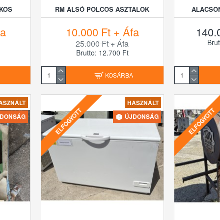
ÓKOS
RM ALSÓ POLCOS ASZTALOK
ALACSO
fa
10.000 Ft + Áfa
140.
Brut
25.000 Ft + Áfa
Brutto: 12.700 Ft
A
KOSÁRBA
ASZNÁLT
HASZNÁLT
ELFOGYOTT
ELFOGYOTT
JDONSÁG
ÚJDONSÁG