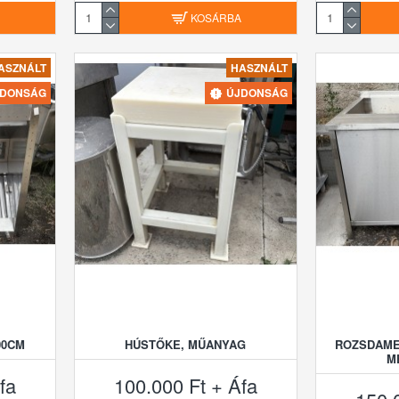
A
KOSÁRBA
ASZNÁLT
HASZNÁLT
JDONSÁG
ÚJDONSÁG
00CM
HÚSTŐKE, MŰANYAG
ROZSDAMEN
M
fa
100.000 Ft + Áfa