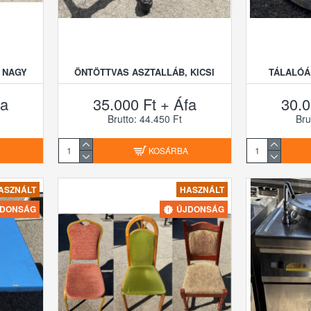
 NAGY
ÖNTÖTTVAS ASZTALLÁB, KICSI
TÁLALÓÁ
fa
35.000 Ft + Áfa
30.0
Brutto: 44.450 Ft
Bru
A
KOSÁRBA
ASZNÁLT
HASZNÁLT
JDONSÁG
ÚJDONSÁG