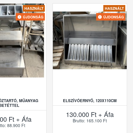
HASZNÁLT
HASZNÁLT
ÚJDONSÁG
ÚJDONSÁG
ÖZTARTÓ, MŰANYAG
ELSZÍVÓERNYŐ, 120X110CM
BETÉTTEL
130.000 Ft + Áfa
00 Ft + Áfa
Brutto: 165.100 Ft
tto: 88.900 Ft