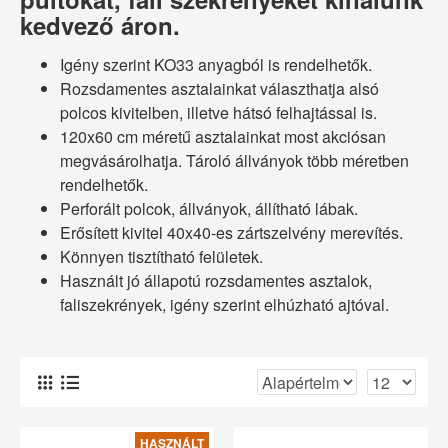
kedvező áron.
Igény szerint KO33 anyagból is rendelhetők.
Rozsdamentes asztalainkat választhatja alsó
polcos kivitelben, illetve hátsó felhajtással is.
120x60 cm méretű asztalainkat most akciósan
megvásárolhatja. Tároló állványok több méretben
rendelhetők.
Perforált polcok, állványok, állítható lábak.
Erősített kivitel 40x40-es zártszelvény merevítés.
Könnyen tisztítható felületek.
Használt jó állapotú rozsdamentes asztalok,
faliszekrények, igény szerint elhúzható ajtóval.
HASZNÁLT