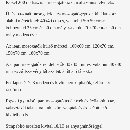
Közel 200 db használt mosogató raktárról azonnal elvihető.
Új és használt mosogatókat és mosogatógépeket kínálunk az
alábbi méretekkel: 40x40 cm-es, valamint 50x50 cm-es
belmérettel 25 cm és 30 cm mély, valamint 70x70 cm-es 30 cm
mély medencével.
Az ipari mosogatók külső méretei: 100x60 cm, 120x70 cm,
150x70 cm, 180x70 cm.
Az ipari mosogatók rendelhetők 30x30 mm-es, valamint 40x40
mm-es zártszelvény lábazattal, állítható lábakkal.
Fedlapok 2 és 3 medencés kivitelben kaphatók, szifon szett
raktáron.
Egyedi gyártású ipari mosogató medencék és fedlapok nagy
választékát találja nálunk akár csepptálcás és beépíthető
kivitelben is.
Strapabíró erősített kivitel 18/10-es anyagminőséggel.