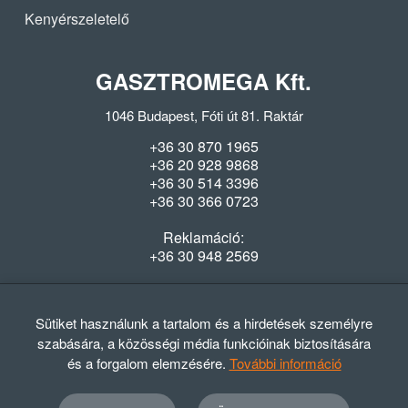
Kenyérszeletelő
GASZTROMEGA Kft.
1046 Budapest, Fóti út 81. Raktár
+36 30 870 1965
+36 20 928 9868
+36 30 514 3396
+36 30 366 0723
Reklamáció:
+36 30 948 2569
Szerviz:
+36 70 321 5208
Sütiket használunk a tartalom és a hirdetések személyre
szabására, a közösségi média funkcióinak biztosítására
Nyitvatartás
és a forgalom elemzésére.
További információ
Hétfő-Péntek: 08:00-16:30