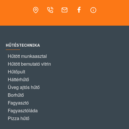
HŰTÉSTECHNIKA
Hűtött munkaasztal
Hűtött bemutató vitrin
Hűtőpult
Háttérhűtő
Üveg ajtós hűtő
Borhűtő
Fagyasztó
Fagyasztóláda
Pizza hűtő