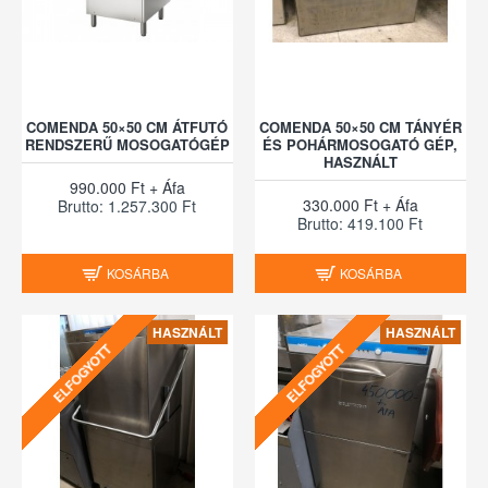
COMENDA 50×50 CM ÁTFUTÓ
COMENDA 50×50 CM TÁNYÉR
RENDSZERŰ MOSOGATÓGÉP
ÉS POHÁRMOSOGATÓ GÉP,
HASZNÁLT
990.000 Ft + Áfa
330.000 Ft + Áfa
Brutto: 1.257.300 Ft
Brutto: 419.100 Ft
KOSÁRBA
KOSÁRBA
HASZNÁLT
HASZNÁLT
ELFOGYOTT
ELFOGYOTT