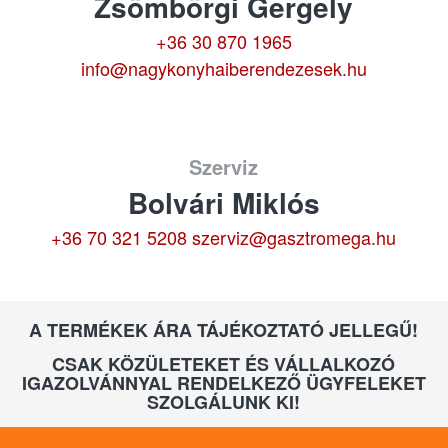
Zsömbörgi Gergely
+36 30 870 1965
info@nagykonyhaiberendezesek.hu
Szerviz
Bolvári Miklós
+36 70 321 5208
szerviz@gasztromega.hu
A TERMÉKEK ÁRA TÁJÉKOZTATÓ JELLEGŰ!
CSAK KÖZÜLETEKET ÉS VÁLLALKOZÓ
IGAZOLVÁNNYAL RENDELKEZŐ ÜGYFELEKET
SZOLGÁLUNK KI!