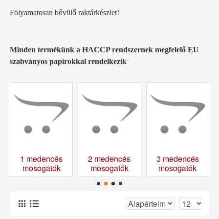
Folyamatosan bővülő raktárkészlet!
Minden termékünk a HACCP rendszernek megfelelő EU
szabványos papírokkal rendelkezik
1 medencés
2 medencés
3 medencés
k
mosogatók
mosogatók
mosogatók