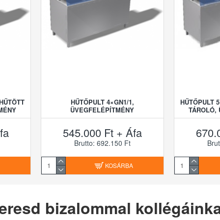
 HŰTÖTT
HŰTŐPULT 4×GN1/1,
HŰTŐPULT 5
MÉNY
ÜVEGFELÉPÍTMÉNY
TÁROLÓ,
fa
545.000 Ft + Áfa
670.
Brutto: 692.150 Ft
Brut
A
KOSÁRBA
eresd bizalommal kollégáinka