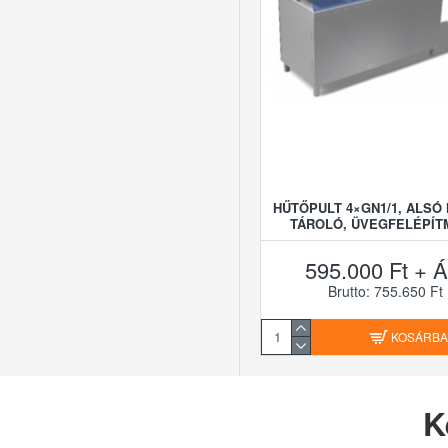
HŰTŐPULT 4×GN1/1, ALSÓ
TÁROLÓ, ÜVEGFELÉPÍT
595.000 Ft + Á
Brutto: 755.650 Ft
KOSÁRB
K