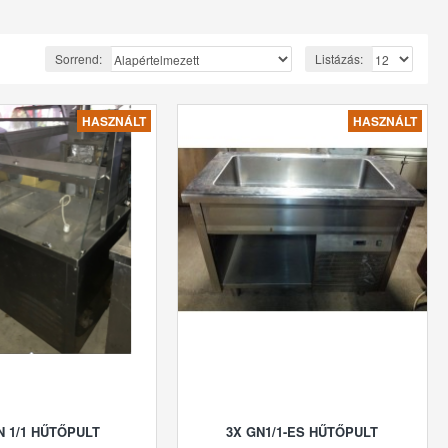
Sorrend:
Listázás:
HASZNÁLT
HASZNÁLT
N 1/1 HŰTŐPULT
3X GN1/1-ES HŰTŐPULT