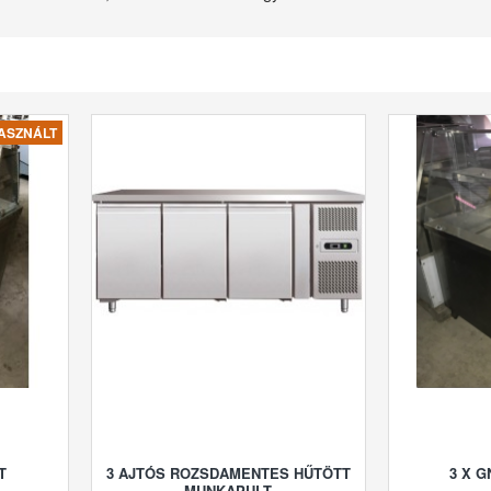
ASZNÁLT
T
3 AJTÓS ROZSDAMENTES HŰTÖTT
3 X G
MUNKAPULT