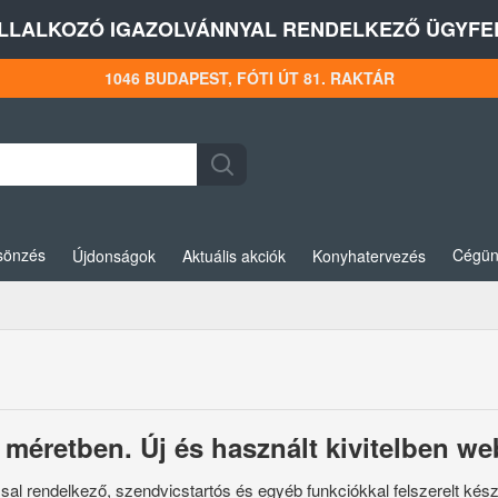
LLALKOZÓ IGAZOLVÁNNYAL RENDELKEZŐ ÜGYFEL
1046 BUDAPEST, FÓTI ÚT 81. RAKTÁR
sönzés
Cégün
Újdonságok
Aktuális akciók
Konyhatervezés
i méretben. Új és használt kivitelben 
sal rendelkező, szendvicstartós és egyéb funkciókkal felszerelt kés