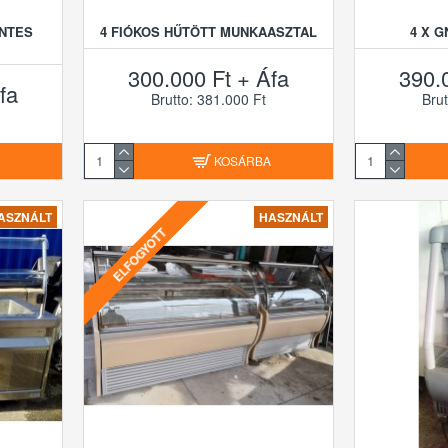
ENTES
4 FIÓKOS HŰTÖTT MUNKAASZTAL
4 X G
300.000 Ft + Áfa
390.
fa
Brutto: 381.000 Ft
Brut
A
KOSÁRBA
ASZNÁLT
HASZNÁLT
ELFOGYOTT