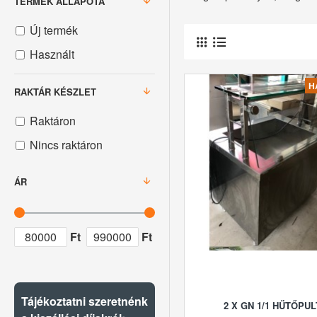
TERMÉK ÁLLAPOTA
Új termék
Használt
H
RAKTÁR KÉSZLET
Raktáron
Nincs raktáron
ÁR
Ft
Ft
Tájékoztatni szeretnénk
2 X GN 1/1 HŰTŐPUL