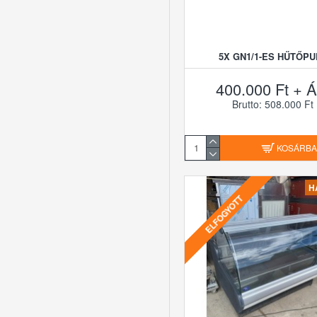
5X GN1/1-ES HŰTŐPU
400.000 Ft + Á
Brutto: 508.000 Ft
KOSÁRB
H
ELFOGYOTT