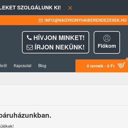
EKET SZOLGÁLUNK KI!
INFO@NAGYKONYHAIBERENDEZESEK.HU
HÍVJON MINKET!
Fiókom
ÍRJON NEKÜNK!
kről
Kapcsolat
Blog
0 termék - 0 Ft
webáruházunkban.
zülékek!