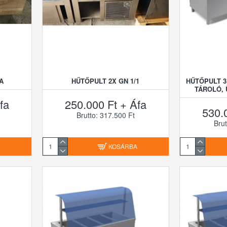
A
HŰTŐPULT 2X GN 1/1
HŰTŐPULT 3
TÁROLÓ,
fa
250.000 Ft + Áfa
530.
Brutto: 317.500 Ft
Brut
A
KOSÁRBA