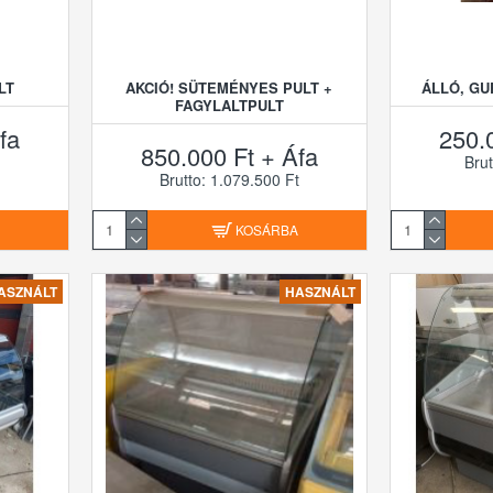
LT
AKCIÓ! SÜTEMÉNYES PULT +
ÁLLÓ, G
FAGYLALTPULT
fa
250.
850.000 Ft + Áfa
Brut
Brutto: 1.079.500 Ft
A
KOSÁRBA
ASZNÁLT
HASZNÁLT