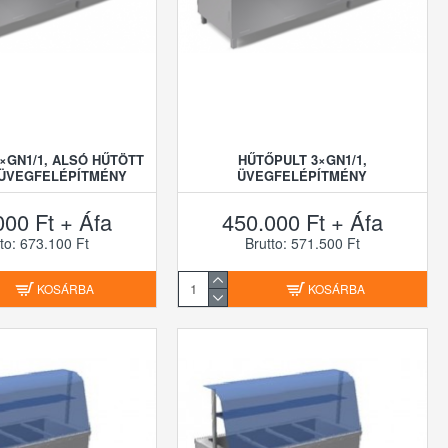
×GN1/1, ALSÓ HŰTÖTT
HŰTŐPULT 3×GN1/1,
 ÜVEGFELÉPÍTMÉNY
ÜVEGFELÉPÍTMÉNY
000 Ft + Áfa
450.000 Ft + Áfa
to: 673.100 Ft
Brutto: 571.500 Ft
KOSÁRBA
KOSÁRBA