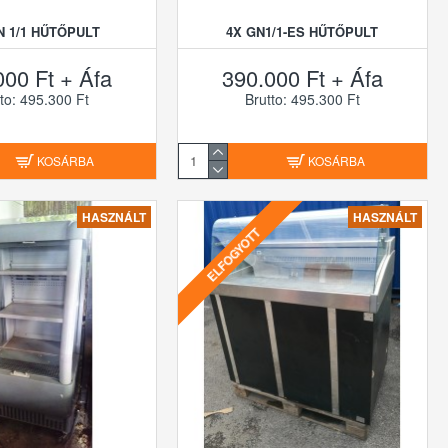
N 1/1 HŰTŐPULT
4X GN1/1-ES HŰTŐPULT
000 Ft + Áfa
390.000 Ft + Áfa
to: 495.300 Ft
Brutto: 495.300 Ft
KOSÁRBA
KOSÁRBA
HASZNÁLT
HASZNÁLT
ELFOGYOTT