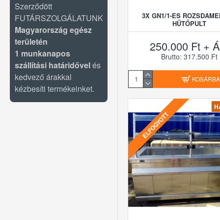
Szerződött
3X GN1/1-ES ROZSDAM
FUTÁRSZOLGÁLATUNK
HŰTŐPULT
Magyarország egész
területén
250.000 Ft + Á
1 munkanapos
Brutto: 317.500 Ft
szállítási határidővel
és
kedvező árakkal
KOSÁRB
kézbesíti termékeinket.
H
ELFOGYOTT