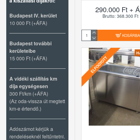
a kiszállási díjakról:
290.000 Ft + Á
Budapest IV. kerület
Brutto: 368.300 Ft
10 000 Ft (+ÁFA)
KOSÁRB
Budapest további
kerületeibe
H
15 000 Ft (+ÁFA)
ELFOGYOTT
A vidéki szállítás km
díja egységesen
300 Ft/km (+ÁFA)
(Az oda-vissza út megtett
km-e értendő.)
Adószámot kérjük a
rendeléseknél feltűntetni.