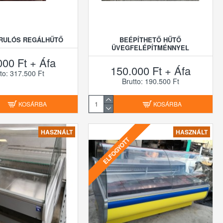
URULÓS REGÁLHŰTŐ
BEÉPÍTHETŐ HŰTŐ
ÜVEGFELÉPÍTMÉNNYEL
000 Ft + Áfa
150.000 Ft + Áfa
to: 317.500 Ft
Brutto: 190.500 Ft
KOSÁRBA
KOSÁRBA
HASZNÁLT
HASZNÁLT
ELFOGYOTT