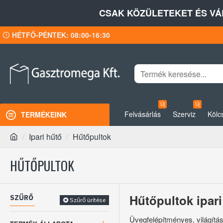
CSAK KÖZÜLETEKET ÉS VÁ
HÉTFŐ-PÉNTEK: 08:00-16:30
Új
Új
Felvásárlás
Szerviz
Kölc
TERMÉKEINK
Ipari hűtő
Hűtőpultok
HŰTŐPULTOK
Hűtőpultok ipar
SZŰRŐ
Szűrő ürítése
Üvegfelépítményes, világítás