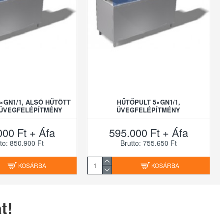
×GN1/1, ALSÓ HŰTÖTT
HŰTŐPULT 5×GN1/1,
 ÜVEGFELÉPÍTMÉNY
ÜVEGFELÉPÍTMÉNY
000 Ft + Áfa
595.000 Ft + Áfa
to: 850.900 Ft
Brutto: 755.650 Ft
KOSÁRBA
KOSÁRBA
t!