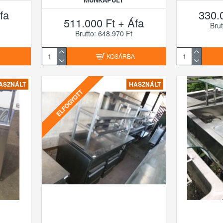
fa
330.
511.000 Ft + Áfa
Brut
Brutto: 648.970 Ft
A
KOSÁRBA
ASZNÁLT
HASZNÁLT
ELFOGYOTT