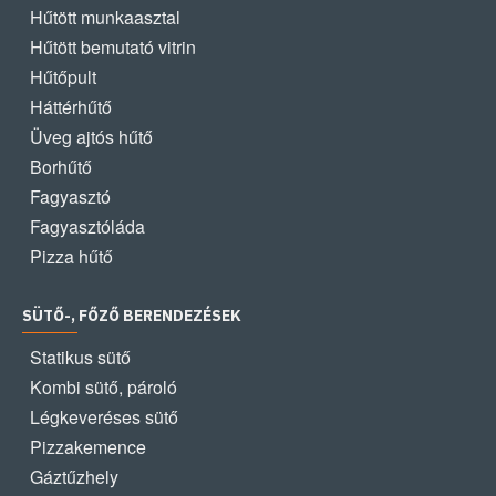
Hűtött munkaasztal
Hűtött bemutató vitrin
Hűtőpult
Háttérhűtő
Üveg ajtós hűtő
Borhűtő
Fagyasztó
Fagyasztóláda
Pizza hűtő
SÜTŐ-, FŐZŐ BERENDEZÉSEK
Statikus sütő
Kombi sütő, pároló
Légkeveréses sütő
Pizzakemence
Gáztűzhely