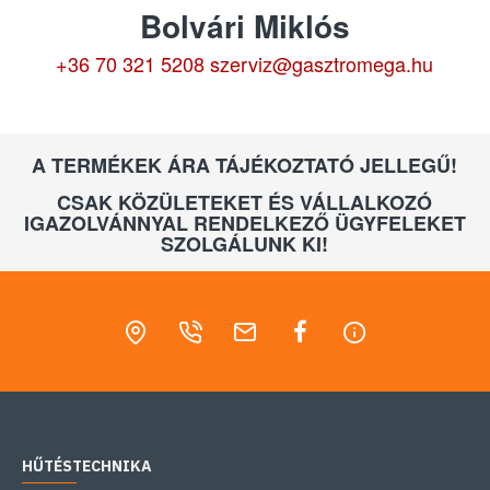
Bolvári Miklós
+36 70 321 5208
szerviz@gasztromega.hu
A TERMÉKEK ÁRA TÁJÉKOZTATÓ JELLEGŰ!
CSAK KÖZÜLETEKET ÉS VÁLLALKOZÓ
IGAZOLVÁNNYAL RENDELKEZŐ ÜGYFELEKET
SZOLGÁLUNK KI!
HŰTÉSTECHNIKA