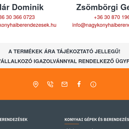
lár Dominik
Zsömbörgi Ge
36 30 366 0723
+36 30 870 19
konyhaiberendezesek.hu
info@nagykonyhaiberen
A TERMÉKEK ÁRA TÁJÉKOZTATÓ JELLEGŰ!
VÁLLALKOZÓ IGAZOLVÁNNYAL RENDELKEZŐ ÜGYF
BERENDEZÉSEK
KONYHAI GÉPEK ÉS BERENDEZÉ