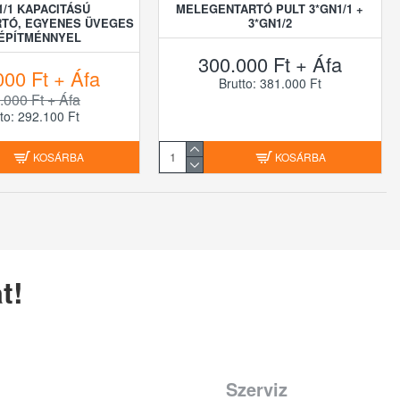
1/1 KAPACITÁSÚ
MELEGENTARTÓ PULT 3*GN1/1 +
TÓ, EGYENES ÜVEGES
3*GN1/2
ÉPÍTMÉNNYEL
300.000 Ft + Áfa
000 Ft + Áfa
Brutto: 381.000 Ft
.000 Ft + Áfa
to: 292.100 Ft
KOSÁRBA
KOSÁRBA
t!
Szerviz