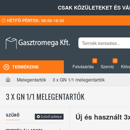
CSAK KÖZÜLETEKET ÉS VÁ
HÉTFŐ-PÉNTEK: 08:00-16:30
Új
Új
Felvásárlás
Szerviz
Kölc
TERMÉKEINK
Melegentartók
3 x GN 1/1 melegentartók
3 X GN 1/1 MELEGENTARTÓK
Új és használt 
SZŰRŐ
Szűrő ürítése