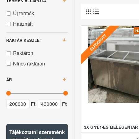
TERMÉK ÁLLAPOTA
Új termék
Használt
H
ELFOGYOTT
RAKTÁR KÉSZLET
Raktáron
Nincs raktáron
ÁR
Ft
Ft
3X GN1/1-ES MELEGENTAR
Tájékoztatni szeretnénk