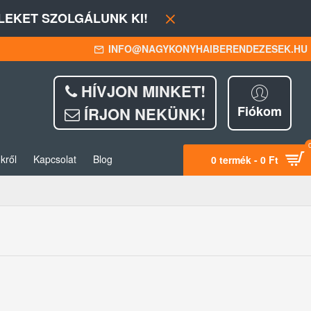
EKET SZOLGÁLUNK KI!
INFO@NAGYKONYHAIBERENDEZESEK.HU
HÍVJON MINKET!
Fiókom
ÍRJON NEKÜNK!
kről
Kapcsolat
Blog
0 termék - 0 Ft