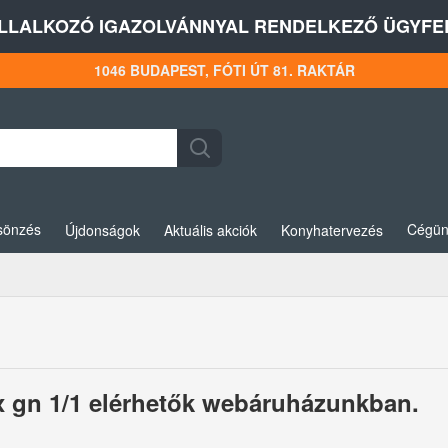
LLALKOZÓ IGAZOLVÁNNYAL RENDELKEZŐ ÜGYFEL
1046 BUDAPEST, FÓTI ÚT 81. RAKTÁR
sönzés
Cégün
Újdonságok
Aktuális akciók
Konyhatervezés
3x gn 1/1 elérhetők webáruházunkban.