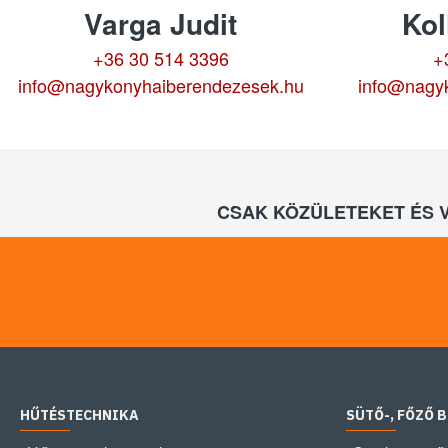
Varga Judit
Kol
+36 30 514 3396
+
info@nagykonyhaiberendezesek.hu
info@nagy
CSAK KÖZÜLETEKET ÉS 
HŰTÉSTECHNIKA
SÜTŐ-, FŐZŐ 