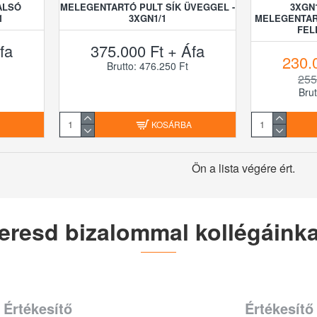
ALSÓ
MELEGENTARTÓ PULT SÍK ÜVEGGEL -
3XGN
1
3XGN1/1
MELEGENTAR
FEL
fa
375.000 Ft + Áfa
230.
Brutto: 476.250 Ft
255
Brut
A
KOSÁRBA
Ön a lista végére ért.
eresd bizalommal kollégáinka
Értékesítő
Értékesítő