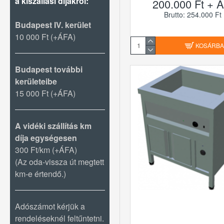
a kiszállási díjakról:
200.000 Ft + Á
Brutto: 254.000 Ft
Budapest IV. kerület
10 000 Ft (+ÁFA)
KOSÁRB
Budapest további
kerületeibe
15 000 Ft (+ÁFA)
A vidéki szállítás km
díja egységesen
300 Ft/km (+ÁFA)
(Az oda-vissza út megtett
km-e értendő.)
Adószámot kérjük a
rendeléseknél feltűntetni.