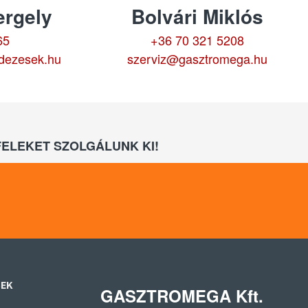
rgely
Bolvári Miklós
65
+36 70 321 5208
dezesek.hu
szerviz@gasztromega.hu
ELEKET SZOLGÁLUNK KI!
SEK
GASZTROMEGA Kft.