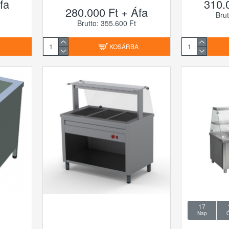
fa
310.
280.000 Ft + Áfa
Brut
Brutto: 355.600 Ft
A
KOSÁRBA
17
Nap