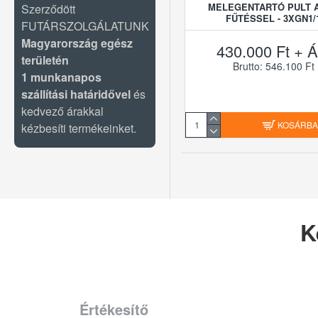
MELEGENTARTÓ PULT 
Szerződött
FŰTÉSSEL - 3XGN1/
FUTÁRSZOLGÁLATUNK
Magyarország egész
430.000 Ft + Á
területén
Brutto: 546.100 Ft
1 munkanapos
szállítási határidővel
és
kedvező árakkal
KOSÁRB
kézbesíti termékeinket.
K
Értékesítő