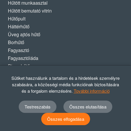
Hűtött munkaasztal
Hűtött bemutató vitrin
Hűtőpult
Háttérhűtő
Üveg ajtós hűtő
Borhűtő
Fagyasztó
Fagyasztóláda
Pizza hűtő
Sütiket használunk a tartalom és a hirdetések személyre
SÜTŐ-, FŐZŐ BERENDEZÉSEK
szabására, a közösségi média funkcióinak biztosítására
és a forgalom elemzésére.
További információ
Statikus sütő
Kombi sütő, pároló
Testreszabás
Összes elutasítása
Légkeveréses sütő
Pizzakemence
Összes elfogadása
Gáztűzhely