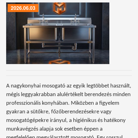
2026.06.03
A nagykonyhai mosogató az egyik legtöbbet használt,
mégis leggyakrabban alulértékelt berendezés minden
professzionális konyhában. Miközben a figyelem
gyakran a sütőkre, főzőberendezésekre vagy
mosogatógépekre irányul, a higiénikus és hatékony
munkavégzés alapja sok esetben éppen a
megfelelően megválasztott mosogató. Egy rosszul