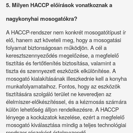
5. Milyen HACCP előírások vonatkoznak a
nagykonyhai mosogatókra?
A HACCP-rendszer nem konkrét mosogatótípust ír
elő, hanem azt követeli meg, hogy a mosogatási
folyamat biztonságosan működjön. A cél a
keresztszennyeződés megelőzése, a megfelelő
tisztítás és fertőtlenítés biztosítása, valamint a
tiszta és szennyezett eszközök elkülönítése. A
mosogató kialakításának illeszkednie kell a konyha
munkafolyamataihoz. Fontos, hogy az eszközök
tisztítására szolgáló terület ne keveredjen az
élelmiszer-előkészítéssel, és a kézmosás számára
külön lehetőség álljon rendelkezésre. A HACCP
lényege a kockázatok kezelése, ezért a megfelelő
mosogató kiválasztása mindig a teljes technológiai
rendszer részeként értelmezendő.