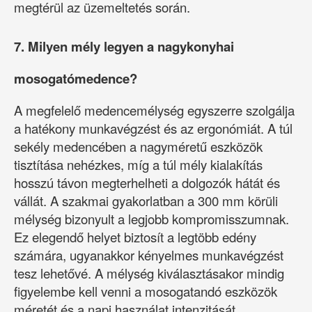
megtérül az üzemeltetés során.
7. Milyen mély legyen a nagykonyhai
mosogatómedence?
A megfelelő medencemélység egyszerre szolgálja
a hatékony munkavégzést és az ergonómiát. A túl
sekély medencében a nagyméretű eszközök
tisztítása nehézkes, míg a túl mély kialakítás
hosszú távon megterhelheti a dolgozók hátát és
vállát. A szakmai gyakorlatban a 300 mm körüli
mélység bizonyult a legjobb kompromisszumnak.
Ez elegendő helyet biztosít a legtöbb edény
számára, ugyanakkor kényelmes munkavégzést
tesz lehetővé. A mélység kiválasztásakor mindig
figyelembe kell venni a mosogatandó eszközök
méretét és a napi használat intenzitását.