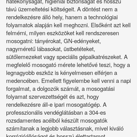
hatékonyságát, higiéniai biztonságát és hosszú
távú üzemeltetési költségeit. A döntést nem a
rendelkezésre álló hely, hanem a technológiai
folyamatok alapján kell meghozni. Elsőként azt kell
felmérni, milyen eszközöket kell rendszeresen
mosogatni: tányérokat, GN-edényeket,
nagyméretű lábasokat, üstbetéteket,
sütőlemezeket vagy speciális gépalkatrészeket. A
megfelelő mosogató mérete lehetővé teszi, hogy a
legnagyobb eszköz is kényelmesen elférjen a
medencében. Emellett figyelembe kell venni a napi
forgalmat, a dolgozók számát, a mosogatási
folyamat szervezettségét és azt, hogy
rendelkezésre áll-e ipari mosogatógép. A
professzionális vendéglátásban a 304-es
rozsdamentes acélból készült mosogatók
számítanak a legjobb választásnak, mivel kiváló
korrózióállóságot és hosszú élettartamot