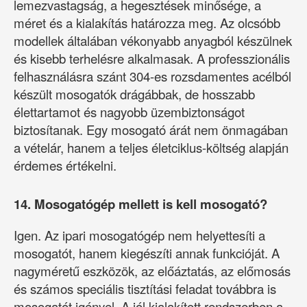
lemezvastagság, a hegesztések minősége, a
méret és a kialakítás határozza meg. Az olcsóbb
modellek általában vékonyabb anyagból készülnek
és kisebb terhelésre alkalmasak. A professzionális
felhasználásra szánt 304-es rozsdamentes acélból
készült mosogatók drágábbak, de hosszabb
élettartamot és nagyobb üzembiztonságot
biztosítanak. Egy mosogató árát nem önmagában
a vételár, hanem a teljes életciklus-költség alapján
érdemes értékelni.
14. Mosogatógép mellett is kell mosogató?
Igen. Az ipari mosogatógép nem helyettesíti a
mosogatót, hanem kiegészíti annak funkcióját. A
nagyméretű eszközök, az előáztatás, az előmosás
és számos speciális tisztítási feladat továbbra is
mosogatót igényel. A jól kialakított rendszerben a