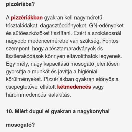
pizzériába?
A
pizzériákban
gyakran kell nagyméretű
tésztaládákat, dagasztóedényeket, GN-edényeket
és sütőeszközöket tisztítani. Ezért a szokásosnál
nagyobb medenceméretre van szükség. Fontos
szempont, hogy a tésztamaradványok és
lisztlerakódások könnyen eltávolíthatók legyenek.
Egy mély, nagy kapacitású mosogató jelentősen
gyorsítja a munkát és javítja a higiéniai
körülményeket. Pizzériákban gyakran előnyös a
csepegtetővel ellátott
kétmedencés
vagy
hárommedencés kialakítás.
10. Miért dugul el gyakran a nagykonyhai
mosogató?