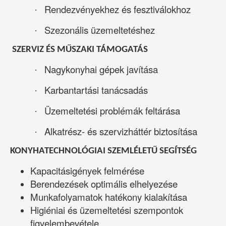
Rendezvényekhez és fesztiválokhoz
·
Szezonális üzemeltetéshez
·
SZERVIZ ÉS MŰSZAKI TÁMOGATÁS
Nagykonyhai gépek javítása
·
Karbantartási tanácsadás
·
Üzemeltetési problémák feltárása
·
Alkatrész- és szervizháttér biztosítása
·
KONYHATECHNOLÓGIAI SZEMLÉLETŰ SEGÍTSÉG
Kapacitásigények felmérése
Berendezések optimális elhelyezése
Munkafolyamatok hatékony kialakítása
Higiéniai és üzemeltetési szempontok
figyelembevétele