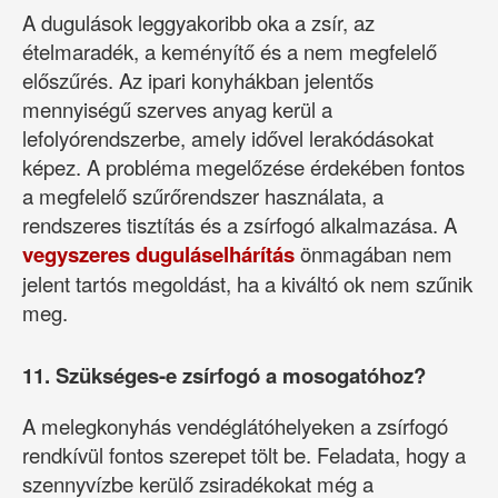
A dugulások leggyakoribb oka a zsír, az
ételmaradék, a keményítő és a nem megfelelő
előszűrés. Az ipari konyhákban jelentős
mennyiségű szerves anyag kerül a
lefolyórendszerbe, amely idővel lerakódásokat
képez. A probléma megelőzése érdekében fontos
a megfelelő szűrőrendszer használata, a
rendszeres tisztítás és a zsírfogó alkalmazása. A
vegyszeres duguláselhárítás
önmagában nem
jelent tartós megoldást, ha a kiváltó ok nem szűnik
meg.
11. Szükséges-e zsírfogó a mosogatóhoz?
A melegkonyhás vendéglátóhelyeken a zsírfogó
rendkívül fontos szerepet tölt be. Feladata, hogy a
szennyvízbe kerülő zsiradékokat még a