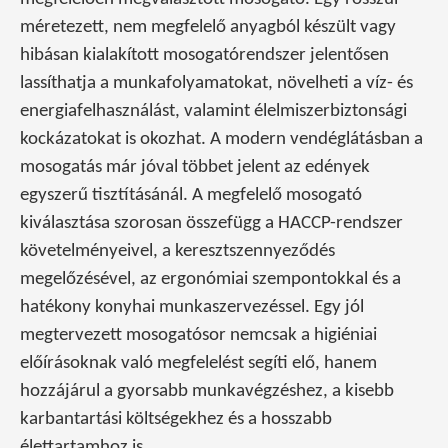
méretezett, nem megfelelő anyagból készült vagy
hibásan kialakított mosogatórendszer jelentősen
lassíthatja a munkafolyamatokat, növelheti a víz- és
energiafelhasználást, valamint élelmiszerbiztonsági
kockázatokat is okozhat. A modern vendéglátásban a
mosogatás már jóval többet jelent az edények
egyszerű tisztításánál. A megfelelő mosogató
kiválasztása szorosan összefügg a HACCP-rendszer
követelményeivel, a keresztszennyeződés
megelőzésével, az ergonómiai szempontokkal és a
hatékony konyhai munkaszervezéssel. Egy jól
megtervezett mosogatósor nemcsak a higiéniai
előírásoknak való megfelelést segíti elő, hanem
hozzájárul a gyorsabb munkavégzéshez, a kisebb
karbantartási költségekhez és a hosszabb
élettartamhoz is.