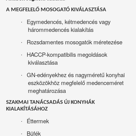
A MEGFELELŐ MOSOGATÓ KIVÁLASZTÁSA
Egymedencés, kétmedencés vagy
·
hárommedencés kialakítás
Rozsdamentes mosogatók méretezése
·
HACCP-kompatibilis megoldások
·
kiválasztása
GN-edényekhez és nagyméretű konyhai
·
eszközökhöz megfelelő medenceméret
meghatározása
SZAKMAI TANÁCSADÁS ÚJ KONYHÁK
KIALAKÍTÁSÁHOZ
Éttermek
·
Büfék
·