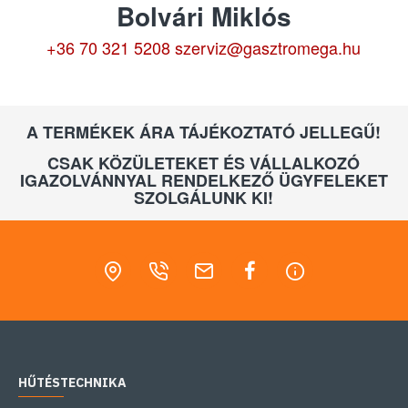
Bolvári Miklós
+36 70 321 5208
szerviz@gasztromega.hu
A TERMÉKEK ÁRA TÁJÉKOZTATÓ JELLEGŰ!
CSAK KÖZÜLETEKET ÉS VÁLLALKOZÓ
IGAZOLVÁNNYAL RENDELKEZŐ ÜGYFELEKET
SZOLGÁLUNK KI!
HŰTÉSTECHNIKA