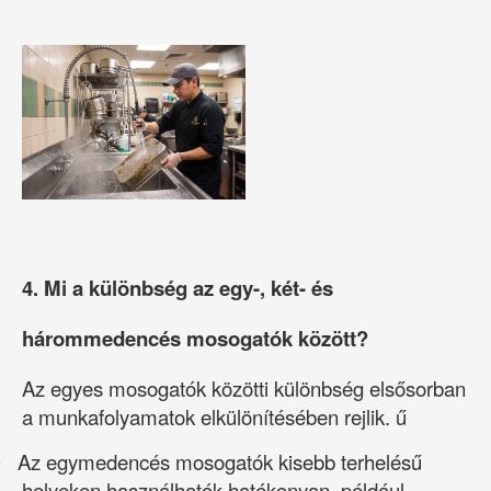
4. Mi a különbség az egy-, két- és
hárommedencés mosogatók között?
Az egyes mosogatók közötti különbség elsősorban
a munkafolyamatok elkülönítésében rejlik. ű
Az egymedencés mosogatók kisebb terhelésű
·
helyeken használhatók hatékonyan, például