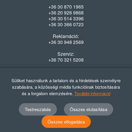
+36 30 870 1965
+36 20 928 9868
+36 30 514 3396
+36 30 366 0723
Reklamáció:
+36 30 948 2569
Szerviz:
+36 70 321 5208
Nyitvatartás
Hétfő-Péntek: 08:00-16:30
Sütiket használunk a tartalom és a hirdetések személyre
szabására, a közösségi média funkcióinak biztosítására
és a forgalom elemzésére.
További információ
Testreszabás
Összes elutasítása
© 2012 - 2024 GASZTRΩMEGA Kft.
Adatvédelmi szabályzat
ÁSZF
Elállási nyilatkozat
Összes elfogadása
TERMÉKEK SZŰRÉSE
Elállási tájékoztató