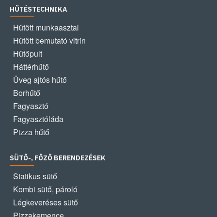
HŰTÉSTECHNIKA
Hűtött munkaasztal
Hűtött bemutató vitrin
Hűtőpult
Háttérhűtő
Üveg ajtós hűtő
Borhűtő
Fagyasztó
Fagyasztóláda
Pizza hűtő
SÜTŐ-, FŐZŐ BERENDEZÉSEK
Statikus sütő
Kombi sütő, pároló
Légkeveréses sütő
Pizzakemence