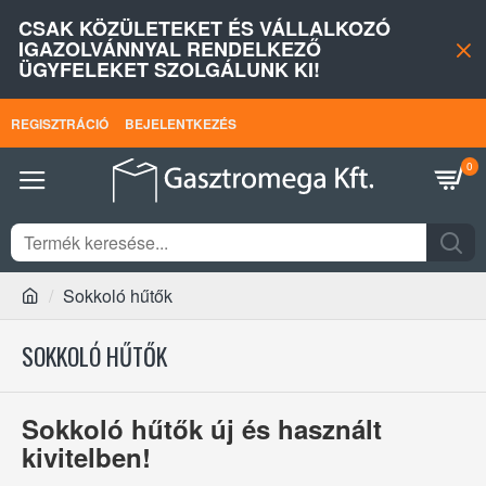
CSAK KÖZÜLETEKET ÉS VÁLLALKOZÓ
IGAZOLVÁNNYAL RENDELKEZŐ
ÜGYFELEKET SZOLGÁLUNK KI!
REGISZTRÁCIÓ
BEJELENTKEZÉS
0
Sokkoló hűtők
SOKKOLÓ HŰTŐK
Sokkoló hűtők új és használt
kivitelben!