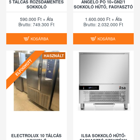
5 TÁLCÁS ROZSDAMENTES
ANGELO PO 10×GN2/1
SOKKOLÓ
SOKKOLÓ HŰTŐ, FAGYASZTÓ
590.000 Ft + Áfa
1.600.000 Ft + Áfa
Brutto: 749.300 Ft
Brutto: 2.032.000 Ft
KOSÁRBA
KOSÁRBA
HASZNÁLT
ELFOGYOTT
ELECTROLUX 10 TÁLCÁS
ILSA SOKKOLÓ HŰTŐ-