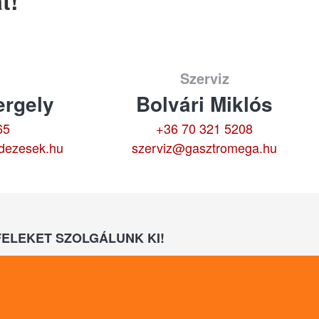
t!
Szerviz
rgely
Bolvári Miklós
65
+36 70 321 5208
dezesek.hu
szerviz@gasztromega.hu
ELEKET SZOLGÁLUNK KI!