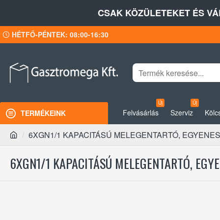
CSAK KÖZÜLETEKET ÉS VÁ
HÉTFŐ-PÉNTEK: 08:00-16:30
Új
Új
Felvásárlás
Szerviz
Kölc
TERMÉKEINK
6XGN1/1 KAPACITÁSÚ MELEGENTARTÓ, EGYENE
6XGN1/1 KAPACITÁSÚ MELEGENTARTÓ, EGY