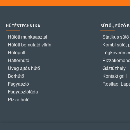
HŰTÉSTECHNIKA
SÜTŐ-, FŐZŐ 
Hűtött munkaasztal
Statikus sütő
Hűtött bemutató vitrin
Kombi sütő, 
Hűtőpult
Légkeveréses
Háttérhűtő
Pizzakemen
Üveg ajtós hűtő
Gáztűzhely
Borhűtő
Kontakt grill
Fagyasztó
Rostlap, Lap
Fagyasztóláda
Pizza hűtő