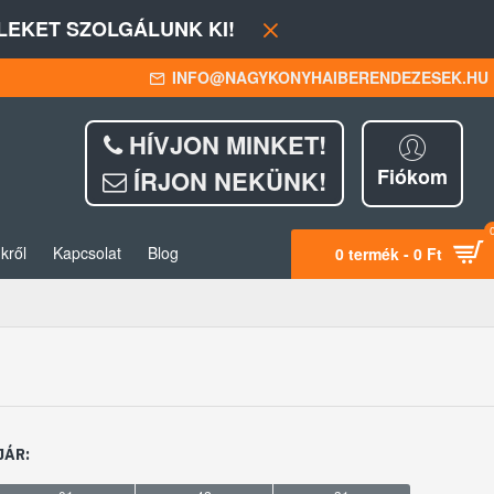
EKET SZOLGÁLUNK KI!
INFO@NAGYKONYHAIBERENDEZESEK.HU
HÍVJON MINKET!
Fiókom
ÍRJON NEKÜNK!
kről
Kapcsolat
Blog
0 termék - 0 Ft
JÁR: