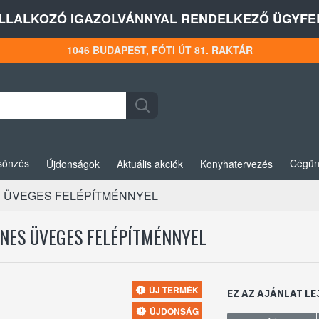
LLALKOZÓ IGAZOLVÁNNYAL RENDELKEZŐ ÜGYFEL
1046 BUDAPEST, FÓTI ÚT 81. RAKTÁR
sönzés
Cégün
Újdonságok
Aktuális akciók
Konyhatervezés
S ÜVEGES FELÉPÍTMÉNNYEL
ENES ÜVEGES FELÉPÍTMÉNNYEL
ÚJ TERMÉK
EZ AZ AJÁNLAT LE
ÚJDONSÁG