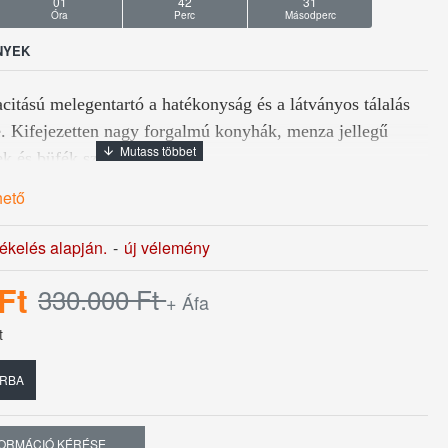
01
42
30
Óra
Perc
Másodperc
NYEK
itású melegentartó a hatékonyság és a látványos tálalás
e. Kifejezetten nagy forgalmú konyhák, menza jellegű
k és büfék számára ajánlott.
hető
ényel!
tékelés alapján.
-
új vélemény
elépítménnyel, rozsdamentes köztespolccal.
Ft
330.000 Ft
+ Áfa
rkolt, alsó polccal.
t
lítható termosztáttal
RBA
kW
FORMÁCIÓ KÉRÉSE