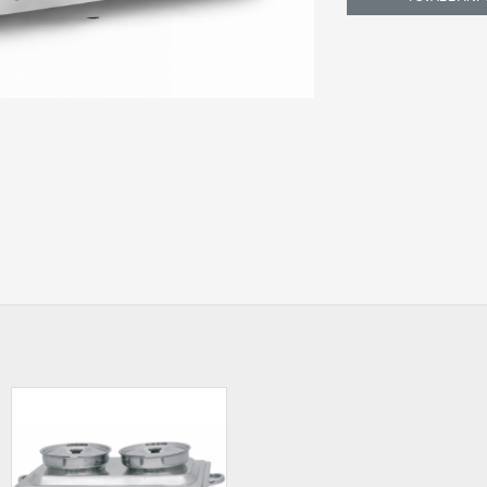
Leeresztő csappa
Vízfürdős melege
Méret: 2100x67
Anyagminőség: 
Edényeket nem ta
Állapot: Új
Garancia: 12 Hó
A kép csak illuszt