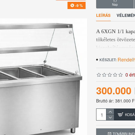
17
Nap
-9 %
LEÍRÁS
VÉLEMÉ
A 6XGN 1/1 kapac
tökéletes ötvözet
kiszolgálóegysége
Rendel
KÉSZLET:
Összeszerelést ig
0 ér
Egyenes üveges f
300.000 
Három oldalról bu
Bruttó ár: 381.000 F
30-90 C° között ál
KOSÁ
Teljesítmény: 3 
TOVÁBBI IN