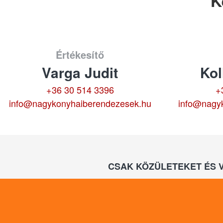
K
Értékesítő
Varga Judit
Kol
+36 30 514 3396
+
info@nagykonyhaiberendezesek.hu
info@nagy
CSAK KÖZÜLETEKET ÉS 