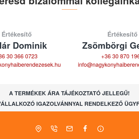
eresd bizalommal kollégáinka
Értékesítő
Értékesítő
lár Dominik
Zsömbörgi Ge
36 30 366 0723
+36 30 870 19
konyhaiberendezesek.hu
info@nagykonyhaiberen
A TERMÉKEK ÁRA TÁJÉKOZTATÓ JELLEGŰ!
VÁLLALKOZÓ IGAZOLVÁNNYAL RENDELKEZŐ ÜGYF