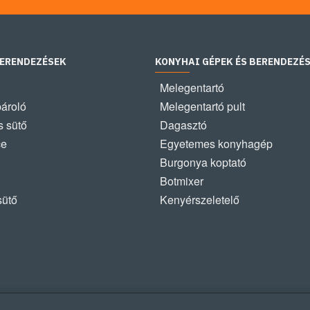
BERENDEZÉSEK
KONYHAI GÉPEK ÉS BERENDEZÉ
Melegentartó
pároló
Melegentartó pult
 sütő
Dagasztó
ce
Egyetemes konyhagép
Burgonya koptató
Botmixer
sütő
Kenyérszeletelő