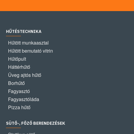
HŰTÉSTECHNIKA
Hűtött munkaasztal
Hűtött bemutató vitrin
Hűtőpult
Háttérhűtő
Üveg ajtós hűtő
Borhűtő
Fagyasztó
Fagyasztóláda
Pizza hűtő
SÜTŐ-, FŐZŐ BERENDEZÉSEK