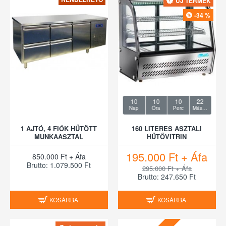
ÚJ TERMÉK
-34 %
10
10
10
22
Nap
Óra
Perc
Másodperc
1 AJTÓ, 4 FIÓK HŰTÖTT
160 LITERES ASZTALI
MUNKAASZTAL
HŰTŐVITRIN
195.000 Ft + Áfa
850.000 Ft + Áfa
Brutto: 1.079.500 Ft
295.000 Ft + Áfa
Brutto: 247.650 Ft
KOSÁRBA
KOSÁRBA