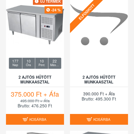
ÚJ TERMÉK
ELFOGYOTT
-24 %
177
10
10
22
Nap
Óra
Perc
Másodperc
2 AJTÓS HŰTÖTT
2 AJTÓS HŰTÖTT
MUNKAASZTAL
MUNKAASZTAL
375.000 Ft + Áfa
390.000 Ft + Áfa
Brutto: 495.300 Ft
495.000 Ft + Áfa
Brutto: 476.250 Ft
KOSÁRBA
KOSÁRBA