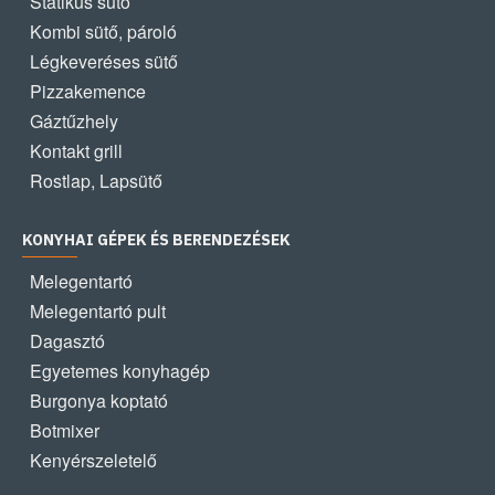
Statikus sütő
Kombi sütő, pároló
Légkeveréses sütő
Pizzakemence
Gáztűzhely
Kontakt grill
Rostlap, Lapsütő
KONYHAI GÉPEK ÉS BERENDEZÉSEK
Melegentartó
Melegentartó pult
Dagasztó
Egyetemes konyhagép
Burgonya koptató
Botmixer
Kenyérszeletelő