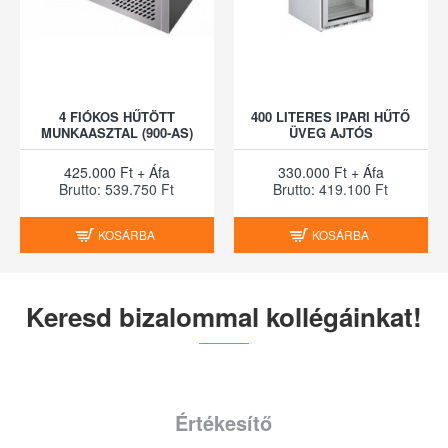
4 FIÓKOS HŰTÖTT
400 LITERES IPARI HŰTŐ
MUNKAASZTAL (900-AS)
ÜVEG AJTÓS
425.000 Ft + Áfa
330.000 Ft + Áfa
Brutto: 539.750 Ft
Brutto: 419.100 Ft
KOSÁRBA
KOSÁRBA
Keresd bizalommal kollégáinkat!
Értékesítő