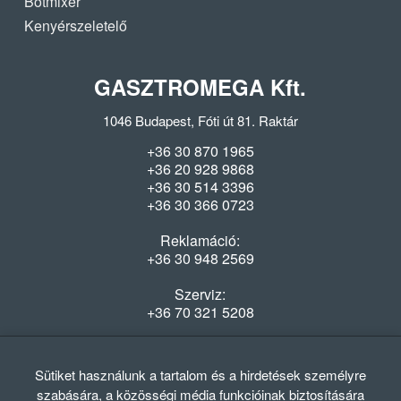
Botmixer
Kenyérszeletelő
GASZTROMEGA Kft.
1046 Budapest, Fóti út 81. Raktár
+36 30 870 1965
+36 20 928 9868
+36 30 514 3396
+36 30 366 0723
Reklamáció:
+36 30 948 2569
Szerviz:
+36 70 321 5208
Nyitvatartás
Hétfő-Péntek: 08:00-16:30
Sütiket használunk a tartalom és a hirdetések személyre
szabására, a közösségi média funkcióinak biztosítására