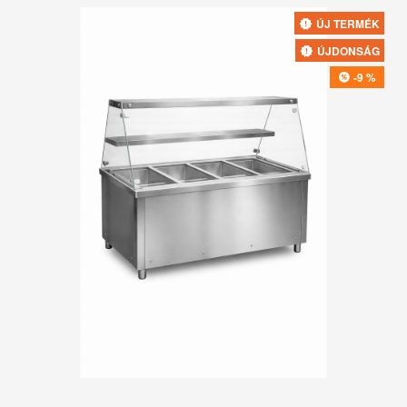
ÚJ TERMÉK
ÚJDONSÁG
-9 %