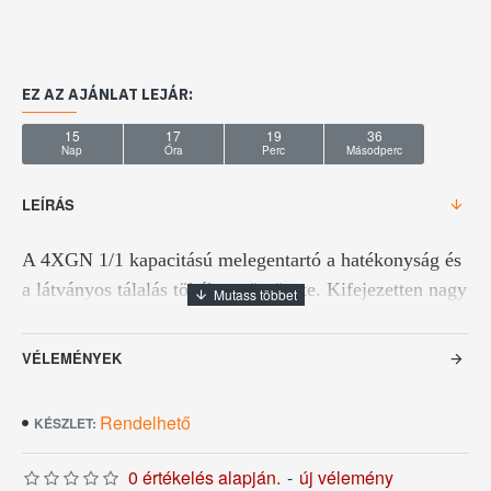
EZ AZ AJÁNLAT LEJÁR:
15
17
19
35
Nap
Óra
Perc
Másodperc
LEÍRÁS
A 4XGN 1/1 kapacitású melegentartó a hatékonyság és
a látványos tálalás tökéletes ötvözete. Kifejezetten nagy
forgalmú konyhák, menza jellegű kiszolgálóegységek
és büfék számára ajánlott.
VÉLEMÉNYEK
Rendelhető
KÉSZLET:
Összeszerelést igényel!
0 értékelés alapján.
-
új vélemény
Egyenes üveges felépítménnyel, rozsdamentes