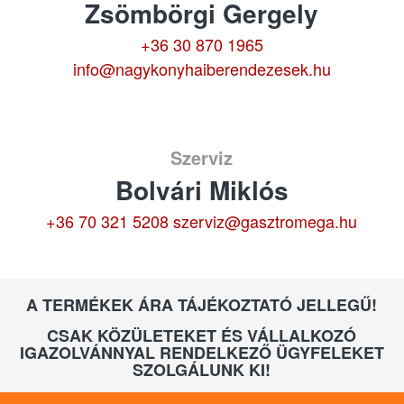
Zsömbörgi Gergely
+36 30 870 1965
info@nagykonyhaiberendezesek.hu
Szerviz
Bolvári Miklós
+36 70 321 5208
szerviz@gasztromega.hu
A TERMÉKEK ÁRA TÁJÉKOZTATÓ JELLEGŰ!
CSAK KÖZÜLETEKET ÉS VÁLLALKOZÓ
IGAZOLVÁNNYAL RENDELKEZŐ ÜGYFELEKET
SZOLGÁLUNK KI!