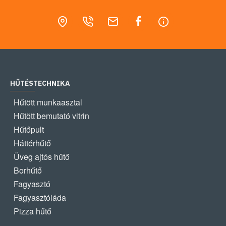
HŰTÉSTECHNIKA
Hűtött munkaasztal
Hűtött bemutató vitrin
Hűtőpult
Háttérhűtő
Üveg ajtós hűtő
Borhűtő
Fagyasztó
Fagyasztóláda
Pizza hűtő