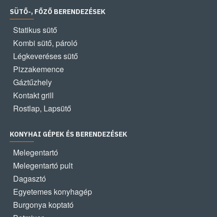
SÜTŐ-, FŐZŐ BERENDEZÉSEK
Statikus sütő
Kombi sütő, pároló
Légkeveréses sütő
Pizzakemence
Gáztűzhely
Kontakt grill
Rostlap, Lapsütő
KONYHAI GÉPEK ÉS BERENDEZÉSEK
Melegentartó
Melegentartó pult
Dagasztó
Egyetemes konyhagép
Burgonya koptató