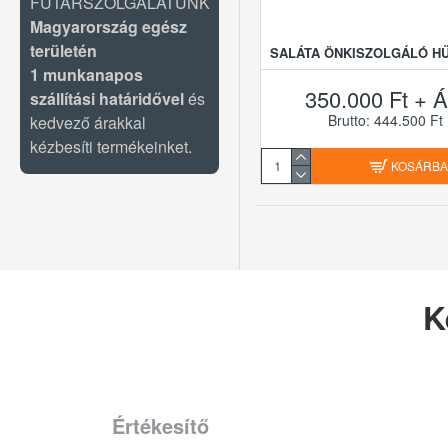
FUTÁRSZOLGÁLATUNK
Magyarország egész
területén
SALÁTA ÖNKISZOLGÁLÓ H
1 munkanapos
350.000 Ft + Á
szállítási határidővel
és
Brutto: 444.500 Ft
kedvező árakkal
kézbesíti termékeinket.
KOSÁRB
K
Értékesítő