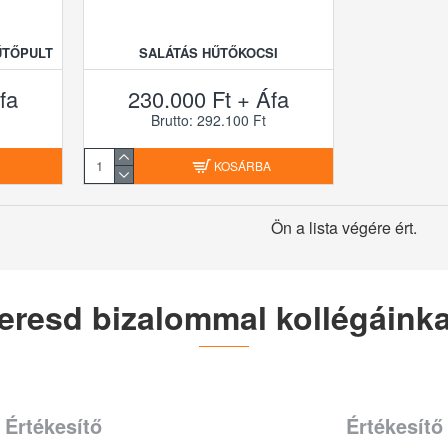
ŰTŐPULT
SALÁTÁS HŰTŐKOCSI
fa
230.000 Ft + Áfa
Brutto: 292.100 Ft
A
KOSÁRBA
Ön a lista végére ért.
eresd bizalommal kollégáinka
Értékesítő
Értékesítő