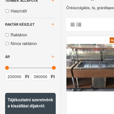
TERMÉK ÁLLAPOTA
Önkiszolgálós, fa, gránitlapo
Használt
RAKTÁR KÉSZLET
Raktáron
H
Nincs raktáron
ÁR
Ft
Ft
Tájékoztatni szeretnénk
a kiszállási díjakról: