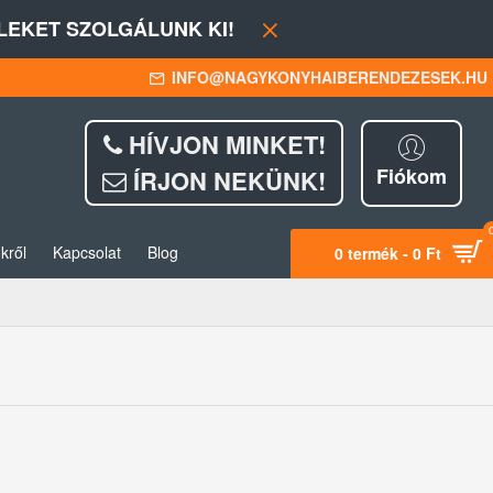
EKET SZOLGÁLUNK KI!
INFO@NAGYKONYHAIBERENDEZESEK.HU
HÍVJON MINKET!
Fiókom
ÍRJON NEKÜNK!
kről
Kapcsolat
Blog
0 termék - 0 Ft