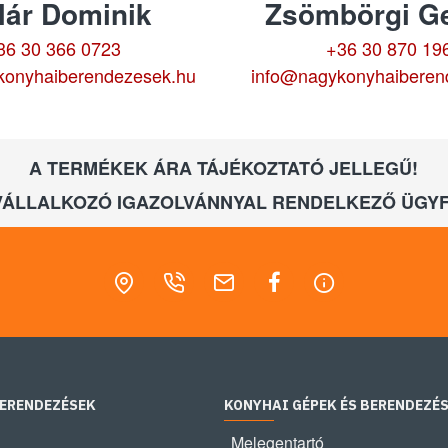
lár Dominik
Zsömbörgi Ge
36 30 366 0723
+36 30 870 19
konyhaiberendezesek.hu
info@nagykonyhaiberen
A TERMÉKEK ÁRA TÁJÉKOZTATÓ JELLEGŰ!
VÁLLALKOZÓ IGAZOLVÁNNYAL RENDELKEZŐ ÜGYF
BERENDEZÉSEK
KONYHAI GÉPEK ÉS BERENDEZÉ
Melegentartó