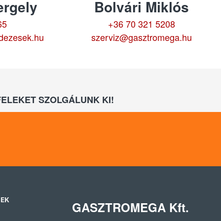
rgely
Bolvári Miklós
65
+36 70 321 5208
dezesek.hu
szerviz@gasztromega.hu
ELEKET SZOLGÁLUNK KI!
SEK
GASZTROMEGA Kft.