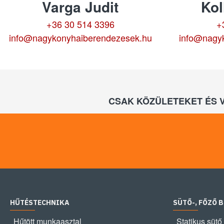
Varga Judit
Kol
+36 30 514 3396
+
info@nagykonyhaiberendezesek.hu
info@nagy
CSAK KÖZÜLETEKET ÉS 
HŰTÉSTECHNIKA
SÜTŐ-, FŐZŐ 
Hűtött munkaasztal
Statikus sütő