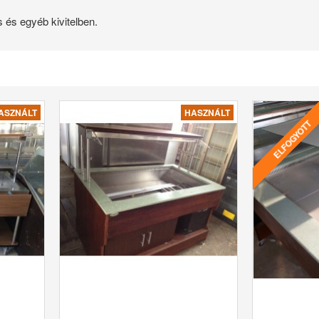
s és egyéb kivitelben.
ASZNÁLT
HASZNÁLT
ELFOGYOTT