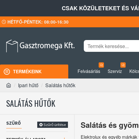
CSAK KÖZÜLETEKET ÉS VÁ
HÉTFŐ-PÉNTEK: 08:00-16:30
Új
Új
Felvásárlás
Szerviz
Kölc
TERMÉKEINK
Ipari hűtő
Salátás hűtők
SALÁTÁS HŰTŐK
Salátás és gyömü
SZŰRŐ
Szűrő ürítése
Elektrolux és egyéb márkák 