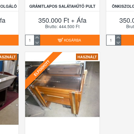
SZOLGÁLÓ
GRÁNITLAPOS SALÁTAHŰTŐ PULT
ÖNKISZOLG
fa
350.000 Ft + Áfa
350.
Brutto: 444.500 Ft
Brut
A
KOSÁRBA
ASZNÁLT
HASZNÁLT
ELFOGYOTT