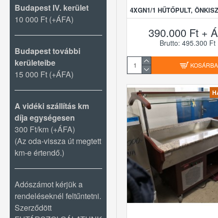
Budapest IV. kerület
4XGN1/1 HŰTŐPULT, ÖNKI
10 000 Ft (+ÁFA)
390.000 Ft + Á
Brutto: 495.300 Ft
Budapest további
kerületeibe
KOSÁRB
15 000 Ft (+ÁFA)
H
A vidéki szállítás km
díja egységesen
300 Ft/km (+ÁFA)
(Az oda-vissza út megtett
km-e értendő.)
Adószámot kérjük a
rendeléseknél feltűntetni.
Szerződött