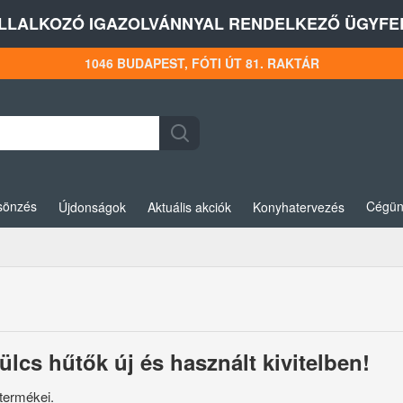
LLALKOZÓ IGAZOLVÁNNYAL RENDELKEZŐ ÜGYFEL
1046 BUDAPEST, FÓTI ÚT 81. RAKTÁR
sönzés
Cégün
Újdonságok
Aktuális akciók
Konyhatervezés
lcs hűtők új és használt kivitelben!
termékei.