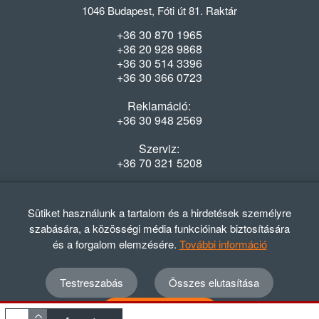
1046 Budapest, Fóti út 81. Raktár
+36 30 870 1965
+36 20 928 9868
+36 30 514 3396
+36 30 366 0723
Reklamáció:
+36 30 948 2569
Szerviz:
+36 70 321 5208
Nyitvatartás
Hétfő-Péntek: 08:00-16:30
Sütiket használunk a tartalom és a hirdetések személyre
szabására, a közösségi média funkcióinak biztosítására
és a forgalom elemzésére.
További információ
Testreszabás
Összes elutasítása
© 2012 - 2024 GASZTRΩMEGA Kft.
Adatvédelmi szabályzat
ÁSZF
Elállási nyilatkozat
Összes elfogadása