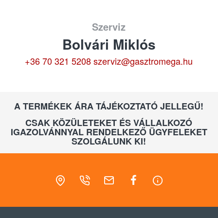
Szerviz
Bolvári Miklós
+36 70 321 5208
szerviz@gasztromega.hu
A TERMÉKEK ÁRA TÁJÉKOZTATÓ JELLEGŰ!
CSAK KÖZÜLETEKET ÉS VÁLLALKOZÓ
IGAZOLVÁNNYAL RENDELKEZŐ ÜGYFELEKET
SZOLGÁLUNK KI!