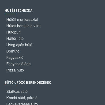
HŰTÉSTECHNIKA
Hűtött munkaasztal
Hűtött bemutató vitrin
Hűtőpult
Háttérhűtő
Üveg ajtós hűtő
Borhűtő
Fagyasztó
Fagyasztóláda
Pizza hűtő
SÜTŐ-, FŐZŐ BERENDEZÉSEK
Statikus sütő
Kombi sütő, pároló
Légkeveréses sütő