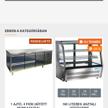
EBBEN A KATEGÓRIÁBAN
RENDELHETŐ
ÚJ TERMÉK
-34 %
09
06
18
58
Nap
Óra
Perc
Másodperc
TE
1 AJTÓ, 4 FIÓK HŰTÖTT
160 LITERES ASZTALI
1
MUNKAASZTAL
HŰTŐVITRIN