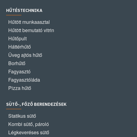
HŰTÉSTECHNIKA
Hűtött munkaasztal
Hűtött bemutató vitrin
Hűtőpult
Háttérhűtő
Üveg ajtós hűtő
Borhűtő
Fagyasztó
Fagyasztóláda
Pizza hűtő
SÜTŐ-, FŐZŐ BERENDEZÉSEK
Statikus sütő
Kombi sütő, pároló
Légkeveréses sütő