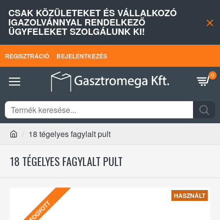
CSAK KÖZÜLETEKET ÉS VÁLLALKOZÓ
IGAZOLVÁNNYAL RENDELKEZŐ
ÜGYFELEKET SZOLGÁLUNK KI!
REGISZTRÁCIÓ
BEJELENTKEZÉS
0
18 tégelyes fagylalt pult
18 TÉGELYES FAGYLALT PULT
HASZNÁLT
ELFOGYOTT