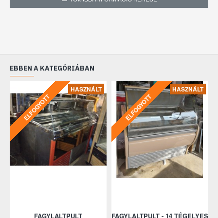
Hűtéstartomány: (+30°C,55% Rh) -12 ... -22 °C
Hűtés típusa: ventilációs
Tégelyek NÉLKÜL!!
Garancia: 6 hónap
EBBEN A KATEGÓRIÁBAN
HASZNÁLT
HASZNÁLT
ELFOGYOTT
ELFOGYOTT
FAGYLALTPULT
FAGYLALTPULT - 14 TÉGELYES