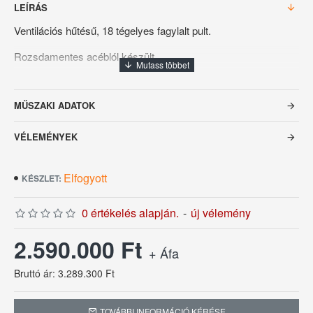
LEÍRÁS
Ventilációs hűtésű, 18 tégelyes fagylalt pult.
Rozsdamentes acéblól készült.
Nyitható teleszkópos frontüveggel, MDF előlap és oldalfalak,
gránit munkalappal és digitális kijelzővel rendelkezik.
MŰSZAKI ADATOK
Automatikus leolvasztás és automatikus kondenzvíz
VÉLEMÉNYEK
elpárologtatás!
Termékjellemzők:
Elfogyott
KÉSZLET:
Külső méretek (szé x mé x ma): 1640 x 1135 x 1354 mm
0 értékelés alapján.
-
új vélemény
Energiaosztály: D
2.590.000 Ft
Tápfeszültség: 230 V, 50 Hz
+ Áfa
Súly: 330 kg
Bruttó ár: 3.289.300 Ft
Hűtőközeg: R290
TOVÁBBI INFORMÁCIÓ KÉRÉSE