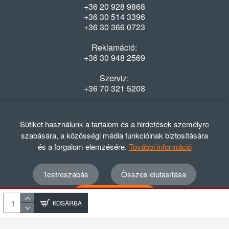
+36 20 928 9868
+36 30 514 3396
+36 30 366 0723
Reklamáció:
+36 30 948 2569
Szerviz:
+36 70 321 5208
Nyitvatartás
Hétfő-Péntek: 08:00-16:30
Sütiket használunk a tartalom és a hirdetések személyre
szabására, a közösségi média funkcióinak biztosítására
és a forgalom elemzésére.
További információ
Testreszabás
Összes elutasítása
© 2012 - 2024 GASZTRΩMEGA Kft.
Adatvédelmi szabályzat
ÁSZF
Elállási nyilatkozat
Összes elfogadása
Elállási tájékoztató
KOSÁRBA