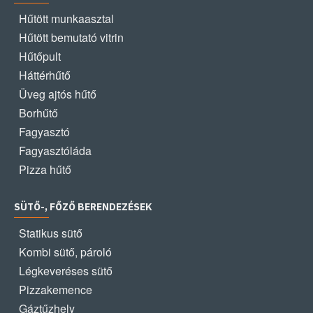
Hűtött munkaasztal
Hűtött bemutató vitrin
Hűtőpult
Háttérhűtő
Üveg ajtós hűtő
Borhűtő
Fagyasztó
Fagyasztóláda
Pizza hűtő
SÜTŐ-, FŐZŐ BERENDEZÉSEK
Statikus sütő
Kombi sütő, pároló
Légkeveréses sütő
Pizzakemence
Gáztűzhely