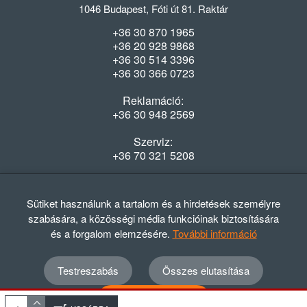
1046 Budapest, Fóti út 81. Raktár
+36 30 870 1965
+36 20 928 9868
+36 30 514 3396
+36 30 366 0723
Reklamáció:
+36 30 948 2569
Szerviz:
+36 70 321 5208
Nyitvatartás
Hétfő-Péntek: 08:00-16:30
Sütiket használunk a tartalom és a hirdetések személyre
szabására, a közösségi média funkcióinak biztosítására
és a forgalom elemzésére.
További információ
Testreszabás
Összes elutasítása
© 2012 - 2024 GASZTRΩMEGA Kft.
Adatvédelmi szabályzat
ÁSZF
Elállási nyilatkozat
Összes elfogadása