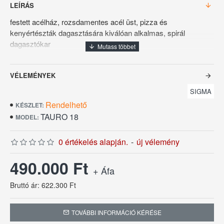
LEÍRÁS
festett acélház, rozsdamentes acél üst, pizza és
kenyértészták dagasztására kiválóan alkalmas, spirál
dagasztókar
Űrtartalom: 21 liter (ø360x210h mm)
VÉLEMÉNYEK
Maximum liszt kapacitás: 11 kg
SIGMA
Minimum víz kapacitás: 6 liter
Rendelhető
KÉSZLET:
TAURO 18
Teljesítmény: 0,55 KW
MODEL:
Hálózati feszültség: 230V/1N/50Hz vagy 400V/3N/50Hz
0 értékelés alapján.
-
új vélemény
Méret: 380x580x570h mm
490.000 Ft
+ Áfa
Súly: 46 Kg
Bruttó ár: 622.300 Ft
Származási hely: Olaszország
TOVÁBBI INFORMÁCIÓ KÉRÉSE