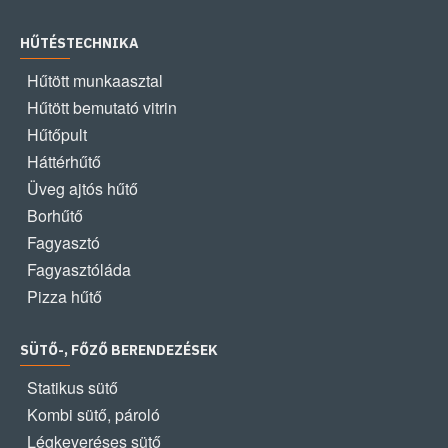
HŰTÉSTECHNIKA
Hűtött munkaasztal
Hűtött bemutató vitrin
Hűtőpult
Háttérhűtő
Üveg ajtós hűtő
Borhűtő
Fagyasztó
Fagyasztóláda
Pizza hűtő
SÜTŐ-, FŐZŐ BERENDEZÉSEK
Statikus sütő
Kombi sütő, pároló
Légkeveréses sütő