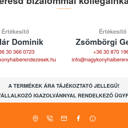
eresd bizalommal kollégáinka
Értékesítő
Értékesítő
lár Dominik
Zsömbörgi Ge
36 30 366 0723
+36 30 870 19
konyhaiberendezesek.hu
info@nagykonyhaiberen
A TERMÉKEK ÁRA TÁJÉKOZTATÓ JELLEGŰ!
VÁLLALKOZÓ IGAZOLVÁNNYAL RENDELKEZŐ ÜGYF