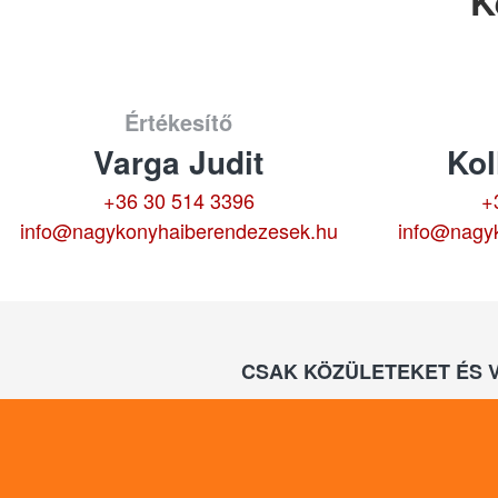
K
Értékesítő
Varga Judit
Kol
+36 30 514 3396
+
info@nagykonyhaiberendezesek.hu
info@nagy
CSAK KÖZÜLETEKET ÉS 