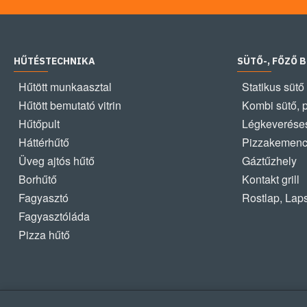
HŰTÉSTECHNIKA
SÜTŐ-, FŐZŐ 
Hűtött munkaasztal
Statikus sütő
Hűtött bemutató vitrin
Kombi sütő, 
Hűtőpult
Légkeveréses
Háttérhűtő
Pizzakemen
Üveg ajtós hűtő
Gáztűzhely
Borhűtő
Kontakt grill
Fagyasztó
Rostlap, Lap
Fagyasztóláda
Pizza hűtő