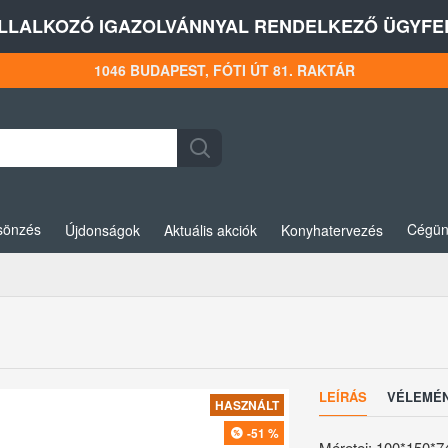
LLALKOZÓ IGAZOLVÁNNYAL RENDELKEZŐ ÜGYFEL
1046 BUDAPEST, FÓTI ÚT 81. RAKTÁR
sönzés
Cégün
Újdonságok
Aktuális akciók
Konyhatervezés
LEÍRÁS
VÉLEMÉ
HASZNÁLT
-51 %
Méretei: 100*150*