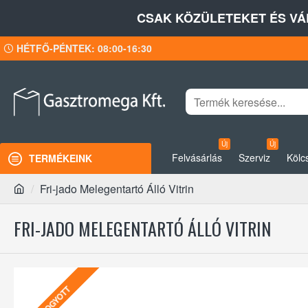
CSAK KÖZÜLETEKET ÉS VÁ
HÉTFŐ-PÉNTEK: 08:00-16:30
Új
Új
Felvásárlás
Szerviz
Kölc
TERMÉKEINK
Fri-jado Melegentartó Álló Vitrin
FRI-JADO MELEGENTARTÓ ÁLLÓ VITRIN
ELFOGYOTT