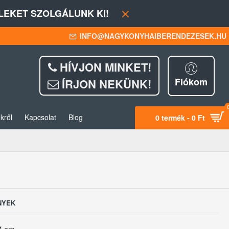
EKET SZOLGÁLUNK KI!
INFO@NAGYKONYHAIBERENDEZESEK.HU
HÍVJON MINKET!
Fiókom
ÍRJON NEKÜNK!
kről
Kapcsolat
Blog
0 termék - 0 Ft
NYEK
74 cm