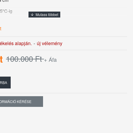
 65°C-ig
t
y 2,8 kw
tékelés alapján.
-
új vélemény
t
100.000 Ft
+ Áfa
RBA
FORMÁCIÓ KÉRÉSE