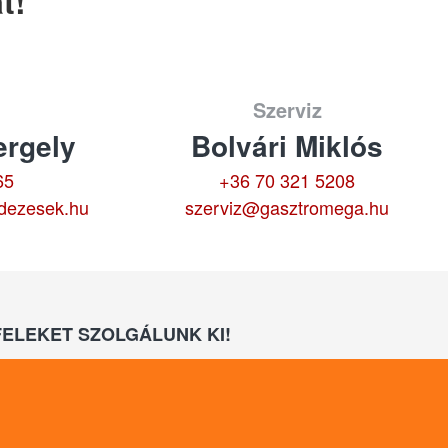
t!
Szerviz
rgely
Bolvári Miklós
65
+36 70 321 5208
dezesek.hu
szerviz@gasztromega.hu
ELEKET SZOLGÁLUNK KI!