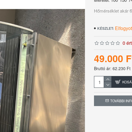
Hőmérséklet akár
Világítás
Elfogyot
KÉSZLET:
Felvett teljesítmén
0 ér
Garancia nélkül!!
49.000 F
Bruttó ár: 62.230 Ft
KOSÁ
TOVÁBBI IN