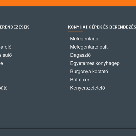
BERENDEZÉSEK
KONYHAI GÉPEK ÉS BERENDEZÉ
Melegentartó
pároló
Melegentartó pult
 sütő
Dagasztó
ce
Egyetemes konyhagép
Burgonya koptató
Botmixer
sütő
Kenyérszeletelő