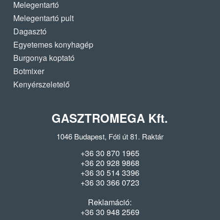
Melegentartó
Melegentartó pult
Dagasztó
Egyetemes konyhagép
Burgonya koptató
Botmixer
Kenyérszeletelő
GASZTROMEGA Kft.
1046 Budapest, Fóti út 81. Raktár
+36 30 870 1965
+36 20 928 9868
+36 30 514 3396
+36 30 366 0723
Reklamáció:
+36 30 948 2569