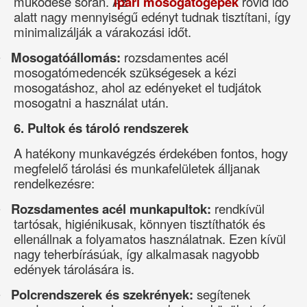
működése során. Az
ipari mosogatógépek
rövid idő
alatt nagy mennyiségű edényt tudnak tisztítani, így
minimalizálják a várakozási időt.
Mosogatóállomás:
rozsdamentes acél
·
mosogatómedencék szükségesek a kézi
mosogatáshoz, ahol az edényeket el tudjátok
mosogatni a használat után.
6. Pultok és tároló rendszerek
A hatékony munkavégzés érdekében fontos, hogy
megfelelő tárolási és munkafelületek álljanak
rendelkezésre:
Rozsdamentes acél munkapultok:
rendkívül
·
tartósak, higiénikusak, könnyen tisztíthatók és
ellenállnak a folyamatos használatnak. Ezen kívül
nagy teherbírásúak, így alkalmasak nagyobb
edények tárolására is.
Polcrendszerek és szekrények:
segítenek
·