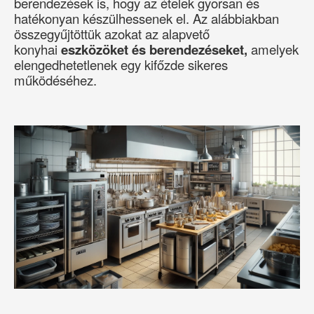
berendezések is, hogy az ételek gyorsan és
hatékonyan készülhessenek el. Az alábbiakban
összegyűjtöttük azokat az alapvető
konyhai
eszközöket és berendezéseket,
amelyek
elengedhetetlenek egy kifőzde sikeres
működéséhez.