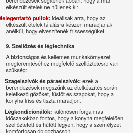
berendezések segítenek abban, hogy a már
elkészült ételek ne hűljenek ki:
Melegentartó pultok:
ideálisak arra, hogy az
·
elkészült ételek tálalásra készen maradjanak
anélkül, hogy elveszítenék frissességüket.
9. Szellőzés és légtechnika
A biztonságos és kellemes munkakörnyezet
megteremtéséhez megfelelő szellőztetésre van
szükség:
Szagelszívók és páraelszívók:
ezek a
·
berendezések megszűrik az ételkészítés során
keletkező gőzöket, füstöt és szagokat, hogy a
konyha friss és tiszta maradjon.
Légkondicionálók:
különösen forgalmas
·
időszakokban fontos, hogy a konyha megfelelően
szellőztetett és hűtött legyen, hogy a személyzet
komfortosan dolgozhasson.