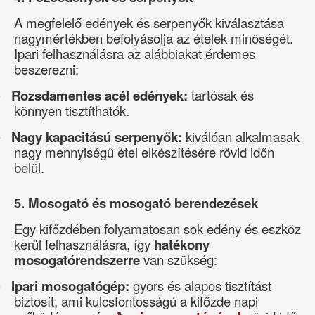
A megfelelő edények és serpenyők kiválasztása
nagymértékben befolyásolja az ételek minőségét.
Ipari felhasználásra az alábbiakat érdemes
beszerezni:
Rozsdamentes acél edények:
tartósak és
·
könnyen tisztíthatók.
Nagy kapacitású serpenyők:
kiválóan alkalmasak
·
nagy mennyiségű étel elkészítésére rövid időn
belül.
5. Mosogató és mosogató berendezések
Egy kifőzdében folyamatosan sok edény és eszköz
kerül felhasználásra, így
hatékony
mosogatórendszerre
van szükség:
Ipari mosogatógép:
gyors és alapos tisztítást
·
biztosít, ami kulcsfontosságú a kifőzde napi