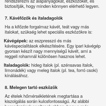
rendszerezni az alapanyagokat, eszközöket, és
biztosítják, hogy minden könnyen elérhető legyen.
7. Kávéfőzők és italadagolók
Ha a kifőzde forgalmaz kávét, teát vagy más
italokat, szükség lehet speciális eszközökre is:
Kávégépek:
az eszpresszó és más
·
kávéspecialitások elkészítésére. Egy ipari kávégép
gyorsan készít nagy mennyiségű kávét, ami a
reggeli rohamnál különösen hasznos lehet.
Italadagolók:
hideg italok (pl. szénsavas italok,
·
limonádék) vagy meleg italok (pl. tea, forró csoki)
kínálásához.
8. Melegen tartó eszközök
Az ételek hőmérsékletének megtartása a
kiszolgálás során kulcsfontosságú. Az alábbi