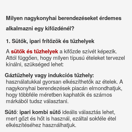
Milyen nagykonyhai berendezéseket érdemes
alkalmazni egy kifőzdénél?
1. Sütők, ipari frítőzök és tűzhelyek
A
sütők és tűzhelyek
a kifőzde szívét képezik.
Attól függően, hogy milyen típusú ételeket tervezel
kínálni, szükséged lehet:
Gáztűzhely vagy indukciós tűzhely:
·
használatukkal gyorsan elkészíthetők az ételek. A
nagykonyhai berendezések piacán elmondhatjuk,
hogy többféle méretben kaphatók és számos
márkából tudsz választani.
Sütő
:
ipari kombi sütő
ideális választás lehet,
·
mert
gőzt és hőt is használ, ezáltal sokféle étel
elkészítéséhez használhatjuk.