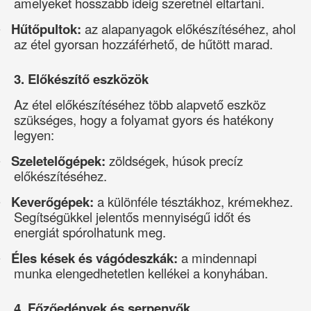
amelyeket hosszabb ideig szeretnél eltartani.
Hűtőpultok:
az alapanyagok előkészítéséhez, ahol
·
az étel gyorsan hozzáférhető, de hűtött marad.
3. Előkészítő eszközök
Az étel előkészítéséhez több alapvető eszköz
szükséges, hogy a folyamat gyors és hatékony
legyen:
Szeletelőgépek:
zöldségek, húsok precíz
·
előkészítéséhez.
Keverőgépek:
a különféle tésztákhoz, krémekhez.
·
Segítségükkel jelentős mennyiségű időt és
energiát spórolhatunk meg.
Éles kések és vágódeszkák:
a mindennapi
·
munka elengedhetetlen kellékei a konyhában.
4. Főzőedények és serpenyők