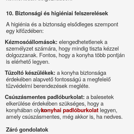
10. Biztonsági és higiéniai felszerelések
A higiénia és a biztonság elsődleges szempont
egy kifőzdében:
Kézmosóállomások:
elengedhetetlenek a
·
személyzet számára, hogy mindig tiszta kézzel
dolgozzanak. Fontos, hogy a konyha több pontján
is elérhető legyen.
Tűzoltó készülékek:
a konyha biztonsága
·
érdekében alapvető fontosságú a megfelelő
tűzvédelmi berendezések megléte.
Csúszásmentes padlóburkolat:
a balesetek
·
elkerülése érdekében szükséges, hogy a
konyhában olyan
konyhai padlóburkolat
legyen,
amely csúszásmentes, még akkor is, ha nedves.
Záró gondolatok