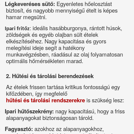
Légkeveréses sütő:
Egyenletes hőelosztást
·
biztosít, és nagyobb mennyiségű ételt is képes
hamar megsütni.
: ideális hasábburgonya, rántott húsok,
·
Ipari fritőz
zöldségek és egyéb olajban sült ételek
elkészítéséhez. Nagy kapacitása és gyors
melegítési ideje segít a hatékony
munkavégzésben, ráadásul az olaj folyamatosan
optimális hőmérsékleten marad.
2. Hűtési és tárolási berendezések
Az ételek frissen tartása kritikus fontosságú egy
kifőzdében, így megfelelő
hűtési és tárolási rendszerekre
is szükség lesz:
Ipari hűtőszekrény:
nagy kapacitású, hogy a friss
·
alapanyagokat biztonságosan tárold.
Fagyasztó:
azokhoz az alapanyagokhoz,
·