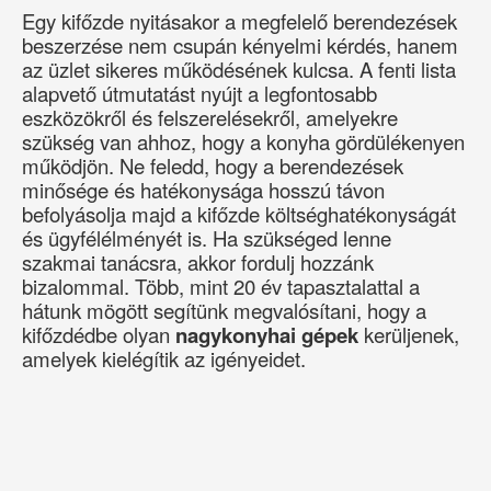
Egy kifőzde nyitásakor a megfelelő berendezések
beszerzése nem csupán kényelmi kérdés, hanem
az üzlet sikeres működésének kulcsa. A fenti lista
alapvető útmutatást nyújt a legfontosabb
eszközökről és felszerelésekről, amelyekre
szükség van ahhoz, hogy a konyha gördülékenyen
működjön. Ne feledd, hogy a berendezések
minősége és hatékonysága hosszú távon
befolyásolja majd a kifőzde költséghatékonyságát
és ügyfélélményét is. Ha szükséged lenne
szakmai tanácsra, akkor fordulj hozzánk
bizalommal. Több, mint 20 év tapasztalattal a
hátunk mögött segítünk megvalósítani, hogy a
kifőzdédbe olyan
nagykonyhai gépek
kerüljenek,
amelyek kielégítik az igényeidet.