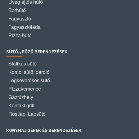
Üveg ajtós hűtő
Borhűtő
Fagyasztó
Fagyasztóláda
Pizza hűtő
SÜTŐ-, FŐZŐ BERENDEZÉSEK
Statikus sütő
Kombi sütő, pároló
Légkeveréses sütő
Pizzakemence
Gáztűzhely
Kontakt grill
Rostlap, Lapsütő
KONYHAI GÉPEK ÉS BERENDEZÉSEK