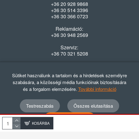
+36 20 928 9868
+36 30 514 3396
+36 30 366 0723
Reklamáció:
+36 30 948 2569
Szerviz:
+36 70 321 5208
Nyitvatartás
Hétfő-Péntek: 08:00-16:30
Sütiket használunk a tartalom és a hirdetések személyre
szabására, a közösségi média funkcióinak biztosítására
és a forgalom elemzésére.
További információ
Testreszabás
Összes elutasítása
© 2012 - 2024 GASZTRΩMEGA Kft.
Adatvédelmi szabályzat
ÁSZF
Elállási nyilatkozat
Összes elfogadása
Elállási tájékoztató
KOSÁRBA