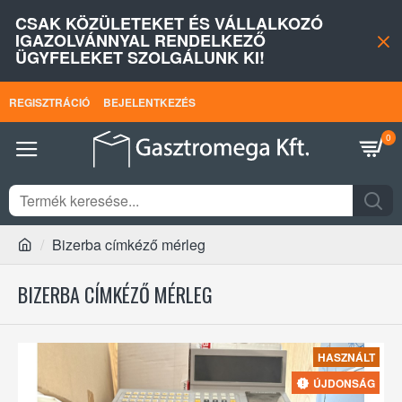
CSAK KÖZÜLETEKET ÉS VÁLLALKOZÓ
IGAZOLVÁNNYAL RENDELKEZŐ
ÜGYFELEKET SZOLGÁLUNK KI!
REGISZTRÁCIÓ
BEJELENTKEZÉS
0
Bizerba címkéző mérleg
BIZERBA CÍMKÉZŐ MÉRLEG
HASZNÁLT
ÚJDONSÁG