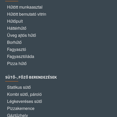
Hűtött munkaasztal
Hűtött bemutató vitrin
Hűtőpult
Háttérhűtő
Üveg ajtós hűtő
Borhűtő
Fagyasztó
Fagyasztóláda
Pizza hűtő
SÜTŐ-, FŐZŐ BERENDEZÉSEK
Statikus sütő
Kombi sütő, pároló
Légkeveréses sütő
Pizzakemence
Gáztűzhely