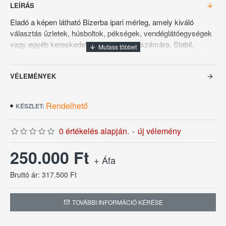
LEÍRÁS
Eladó a képen látható Bizerba ipari mérleg, amely kiváló
választás üzletek, húsboltok, pékségek, vendéglátóegységek
vagy egyéb kereskedelmi felhasználás számára. Stabil,
masszív kialakításának köszönhetően hosszú távon is
megbízható működést biztosít.
VÉLEMÉNYEK
A mérleg nagyméretű rozsdamentes mérőfelülettel
rendelkezik, amely könnyen tisztítható és strapabíró. A
Rendelhető
KÉSZLET:
beépített kijelző és billentyűzet gyors, egyszerű kezelést tesz
lehetővé, így ideális napi intenzív használatra is.
0 értékelés alapján.
-
új vélemény
Főbb jellemzők:
250.000 Ft
Masszív, ipari kivitel
+ Áfa
Rozsdamentes mérőfelület
Bruttó ár: 317.500 Ft
Könnyen kezelhető billentyűzet
Jól látható kijelző
TOVÁBBI INFORMÁCIÓ KÉRÉSE
Kereskedelmi és üzemi használatra alkalmas
Stabil és pontos mérés