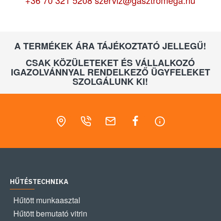
+36 70 321 5208
szerviz@gasztromega.hu
A TERMÉKEK ÁRA TÁJÉKOZTATÓ JELLEGŰ!
CSAK KÖZÜLETEKET ÉS VÁLLALKOZÓ
IGAZOLVÁNNYAL RENDELKEZŐ ÜGYFELEKET
SZOLGÁLUNK KI!
HŰTÉSTECHNIKA
Hűtött munkaasztal
Hűtött bemutató vitrin