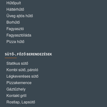
Hűtőpult
Háttérhűtő
Üveg ajtós hűtő
Borhűtő
Fagyasztó
Fagyasztóláda
Pizza hűtő
SÜTŐ-, FŐZŐ BERENDEZÉSEK
Statikus sütő
Kombi sütő, pároló
Légkeveréses sütő
Pizzakemence
Gáztűzhely
Kontakt grill
Rostlap, Lapsütő