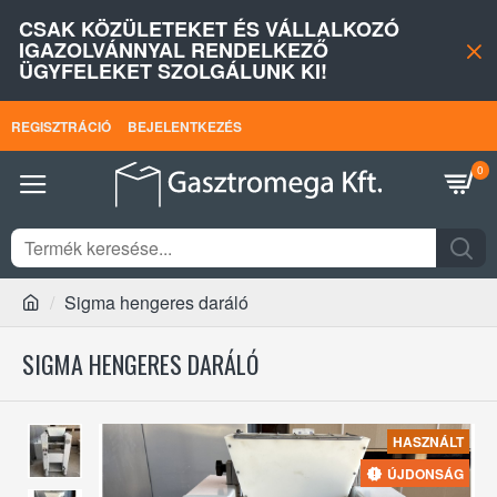
CSAK KÖZÜLETEKET ÉS VÁLLALKOZÓ
IGAZOLVÁNNYAL RENDELKEZŐ
ÜGYFELEKET SZOLGÁLUNK KI!
REGISZTRÁCIÓ
BEJELENTKEZÉS
0
Sigma hengeres daráló
SIGMA HENGERES DARÁLÓ
HASZNÁLT
ÚJDONSÁG