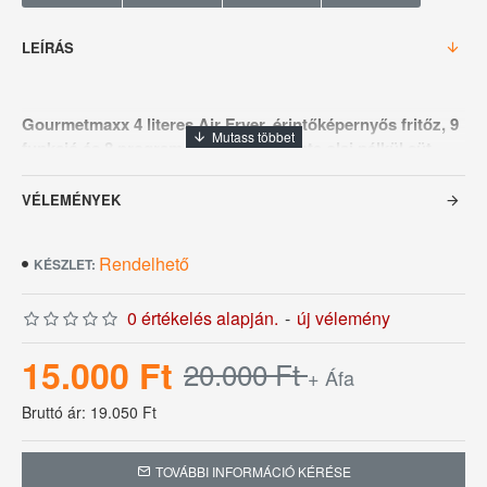
LEÍRÁS
Gourmetmaxx 4 literes Air Fryer, érintőképernyős fritőz, 9
funkció és 8 program, mini sütő - szinte olaj nélkül süt,
forrólevegős fritőz tartozékok, mosogatógépben mosható
VÉLEMÉNYEK
Olajsütő típusa:
Forrólevegős
Rendelhető
KÉSZLET:
Teljesítmény:
1500 W
0 értékelés alapján.
-
új vélemény
Tartókapacitás:
2 kg
15.000 Ft
20.000 Ft
+ Áfa
Bruttó ár: 19.050 Ft
TOVÁBBI INFORMÁCIÓ KÉRÉSE