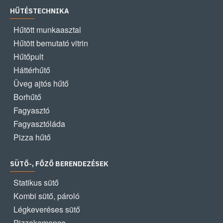
HŰTÉSTECHNIKA
Hűtött munkaasztal
Hűtött bemutató vitrin
Hűtőpult
Háttérhűtő
Üveg ajtós hűtő
Borhűtő
Fagyasztó
Fagyasztóláda
Pizza hűtő
SÜTŐ-, FŐZŐ BERENDEZÉSEK
Statikus sütő
Kombi sütő, pároló
Légkeveréses sütő
Pizzakemence