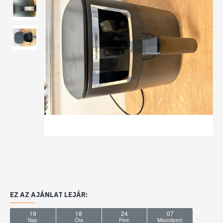
EZ AZ AJÁNLAT LEJÁR:
19
18
24
05
Nap
Óra
Perc
Másodperc