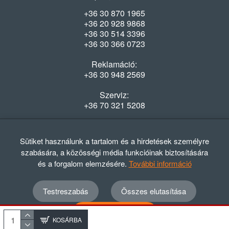
+36 30 870 1965
+36 20 928 9868
+36 30 514 3396
+36 30 366 0723
Reklamáció:
+36 30 948 2569
Szerviz:
+36 70 321 5208
Nyitvatartás
Hétfő-Péntek: 08:00-16:30
Sütiket használunk a tartalom és a hirdetések személyre
szabására, a közösségi média funkcióinak biztosítására
és a forgalom elemzésére.
További információ
Testreszabás
Összes elutasítása
© 2012 - 2024 GASZTRΩMEGA Kft.
Adatvédelmi szabályzat
ÁSZF
Elállási nyilatkozat
Összes elfogadása
Elállási tájékoztató
KOSÁRBA