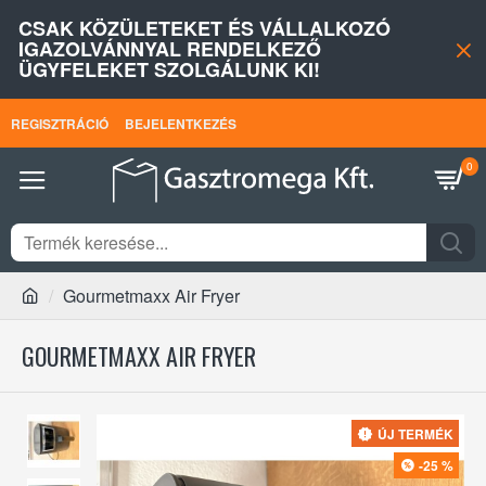
CSAK KÖZÜLETEKET ÉS VÁLLALKOZÓ
IGAZOLVÁNNYAL RENDELKEZŐ
ÜGYFELEKET SZOLGÁLUNK KI!
REGISZTRÁCIÓ
BEJELENTKEZÉS
0
Gourmetmaxx Air Fryer
GOURMETMAXX AIR FRYER
ÚJ TERMÉK
-25 %