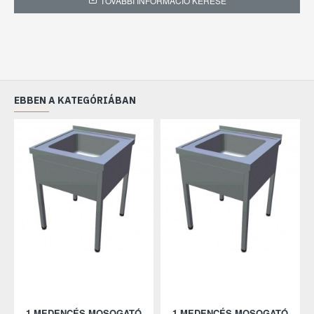
Anyagminőség: SS201
TOVÁBBI INFORMÁCIÓ KÉRÉSE
Szifonszettel
Méret: 1200x700x850h mm
Medence méret: 500x500x300h mm
EBBEN A KATEGÓRIÁBAN
Állapot: Új
A kép csak illusztráció!
1 MEDENCÉS MOSOGATÓ
1 MEDENCÉS MOSOGATÓ