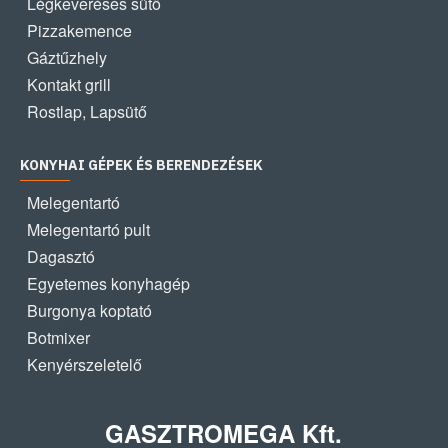
Légkeveréses sütő
Pizzakemence
Gáztűzhely
Kontakt grill
Rostlap, Lapsütő
KONYHAI GÉPEK ÉS BERENDEZÉSEK
Melegentartó
Melegentartó pult
Dagasztó
Egyetemes konyhagép
Burgonya koptató
Botmixer
Kenyérszeletelő
GASZTROMEGA Kft.