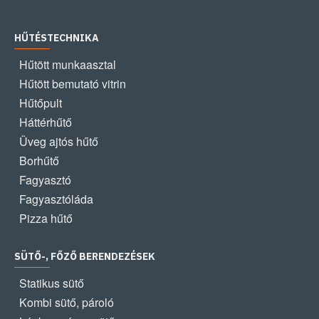
HŰTÉSTECHNIKA
Hűtött munkaasztal
Hűtött bemutató vitrin
Hűtőpult
Háttérhűtő
Üveg ajtós hűtő
Borhűtő
Fagyasztó
Fagyasztóláda
Pizza hűtő
SÜTŐ-, FŐZŐ BERENDEZÉSEK
Statikus sütő
Kombi sütő, pároló