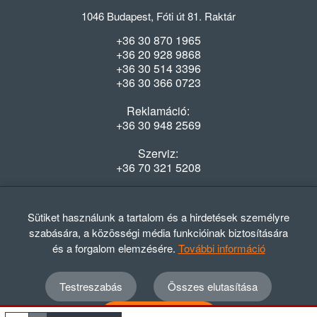
1046 Budapest, Fóti út 81. Raktár
+36 30 870 1965
+36 20 928 9868
+36 30 514 3396
+36 30 366 0723
Reklamáció:
+36 30 948 2569
Szerviz:
+36 70 321 5208
Nyitvatartás
Hétfő-Péntek: 08:00-16:30
Sütiket használunk a tartalom és a hirdetések személyre
szabására, a közösségi média funkcióinak biztosítására
és a forgalom elemzésére.
További információ
Testreszabás
Összes elutasítása
© 2012 - 2024 GASZTRΩMEGA Kft.
Adatvédelmi szabályzat
ÁSZF
Elállási nyilatkozat
Összes elfogadása