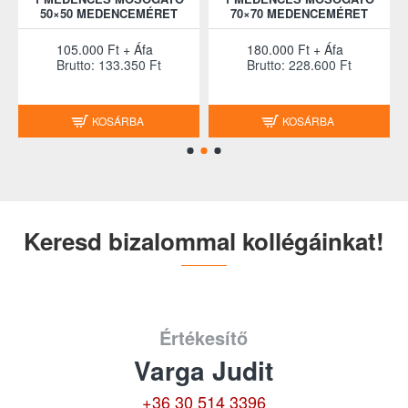
Ó
50×50 MEDENCEMÉRET
70×70 MEDENCEMÉRET
105.000 Ft + Áfa
180.000 Ft + Áfa
Brutto: 133.350 Ft
Brutto: 228.600 Ft
KOSÁRBA
KOSÁRBA
Keresd bizalommal kollégáinkat!
Értékesítő
Varga Judit
+36 30 514 3396