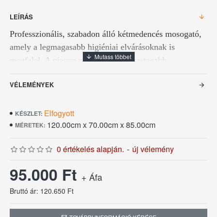
LEÍRÁS
Professzionális, szabadon álló kétmedencés mosogató,
amely a legmagasabb higiéniai elvárásoknak is
megfelel. A piacon megszokottnál vastagabb
anyaghasználat és a mélyített medencék alkalmassá
VÉLEMÉNYEK
teszik nagyméretű edények, tepsik és konyhai eszközök
hatékony tisztítására.
Elfogyott
KÉSZLET:
120.00cm x 70.00cm x 85.00cm
MÉRETEK:
Összeszerelést igényel!
0 értékelés alapján.
-
új vélemény
Anyagvastagság: 1.2 mm
95.000 Ft
Rozsdamentes acélból készült
+ Áfa
Bruttó ár: 120.650 Ft
Hátsó felhajtással