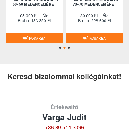
Ó
50×50 MEDENCEMÉRET
70×70 MEDENCEMÉRET
105.000 Ft + Áfa
180.000 Ft + Áfa
Brutto: 133.350 Ft
Brutto: 228.600 Ft
KOSÁRBA
KOSÁRBA
Keresd bizalommal kollégáinkat!
Értékesítő
Varga Judit
+36 30 514 3396