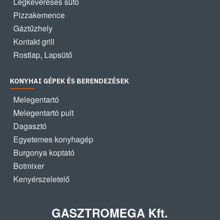
Légkeveréses sütő
Pizzakemence
Gáztűzhely
Kontakt grill
Rostlap, Lapsütő
KONYHAI GÉPEK ÉS BERENDEZÉSEK
Melegentartó
Melegentartó pult
Dagasztó
Egyetemes konyhagép
Burgonya koptató
Botmixer
Kenyérszeletelő
GASZTROMEGA Kft.