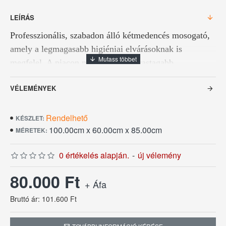
LEÍRÁS
Professzionális, szabadon álló kétmedencés mosogató,
amely a legmagasabb higiéniai elvárásoknak is
megfelel. A piacon megszokottnál vastagabb
anyaghasználat és a mélyített medencék alkalmassá
VÉLEMÉNYEK
teszik nagyméretű edények, tepsik és konyhai eszközök
hatékony tisztítására.
Rendelhető
KÉSZLET:
100.00cm x 60.00cm x 85.00cm
MÉRETEK:
Összeszerelést igényel!
0 értékelés alapján.
-
új vélemény
Anyagvastagság: 1.2 mm
80.000 Ft
+ Áfa
Rozsdamentes acélból készült
Bruttó ár: 101.600 Ft
Hátsó felhajtással