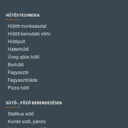
HŰTÉSTECHNIKA
Hűtött munkaasztal
Hűtött bemutató vitrin
Hűtőpult
Háttérhűtő
Üveg ajtós hűtő
Borhűtő
Fagyasztó
Fagyasztóláda
Pizza hűtő
SÜTŐ-, FŐZŐ BERENDEZÉSEK
Statikus sütő
Kombi sütő, pároló