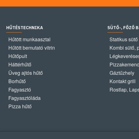
HŰTÉSTECHNIKA
SÜTŐ-, FŐZŐ 
Hűtött munkaasztal
Statikus sütő
Hűtött bemutató vitrin
Kombi sütő, 
Hűtőpult
Légkeveréses
Háttérhűtő
Pizzakemen
Üveg ajtós hűtő
Gáztűzhely
Borhűtő
Kontakt grill
Fagyasztó
Rostlap, Lap
Fagyasztóláda
Pizza hűtő