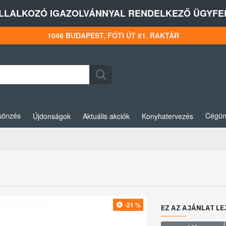
LLALKOZÓ IGAZOLVÁNNYAL RENDELKEZŐ ÜGYFEL
1046 BUDAPEST, FÓTI ÚT 81. RAKTÁR
sönzés
Cégün
Újdonságok
Aktuális akciók
Konyhatervezés
-21 %
EZ AZ AJÁNLAT LE