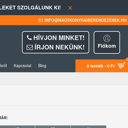
EKET SZOLGÁLUNK KI!
INFO@NAGYKONYHAIBERENDEZESEK.HU
HÍVJON MINKET!
Fiókom
ÍRJON NEKÜNK!
kről
Kapcsolat
Blog
0 termék - 0 Ft
JÁR: