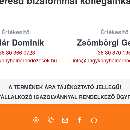
eresd bizalommal kollégáinka
Értékesítő
Értékesítő
lár Dominik
Zsömbörgi Ge
36 30 366 0723
+36 30 870 19
konyhaiberendezesek.hu
info@nagykonyhaiberen
A TERMÉKEK ÁRA TÁJÉKOZTATÓ JELLEGŰ!
VÁLLALKOZÓ IGAZOLVÁNNYAL RENDELKEZŐ ÜGYF