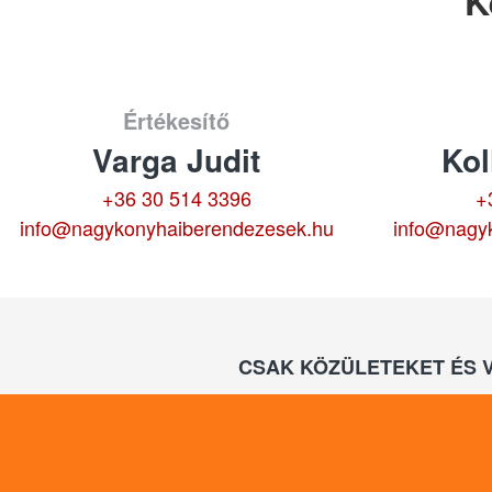
K
Értékesítő
Varga Judit
Kol
+36 30 514 3396
+
info@nagykonyhaiberendezesek.hu
info@nagy
CSAK KÖZÜLETEKET ÉS 