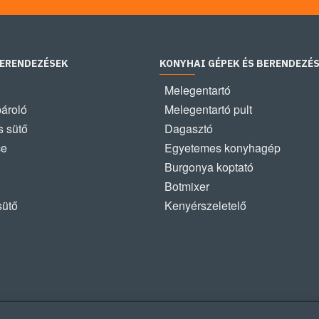
BERENDEZÉSEK
KONYHAI GÉPEK ÉS BERENDEZÉ
Melegentartó
pároló
Melegentartó pult
 sütő
Dagasztó
ce
Egyetemes konyhagép
Burgonya koptató
Botmixer
sütő
Kenyérszeletelő