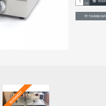
KOSÁ
Maximális ol
Teljesítmény
TOVÁBBI IN
ELFOGYOTT