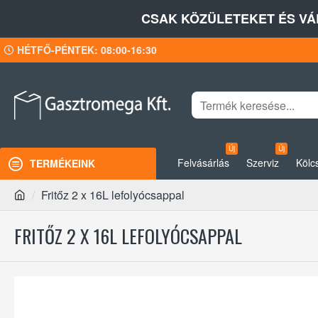
CSAK KÖZÜLETEKET ÉS VÁ
HÉTFŐ-PÉNTEK: 08:00-16:30
Új
Új
Felvásárlás
Szerviz
Kölc
TERMÉKEINK
Fritőz 2 x 16L lefolyócsappal
FRITŐZ 2 X 16L LEFOLYÓCSAPPAL