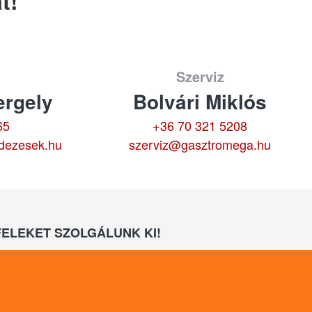
t!
Szerviz
rgely
Bolvári Miklós
65
+36 70 321 5208
dezesek.hu
szerviz@gasztromega.hu
ELEKET SZOLGÁLUNK KI!