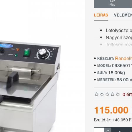
146
Nap
LEÍRÁS
VÉLEMÉ
Lefolyószele
Nagyon szép
Teljesen ro
Tartály kapac
Rendel
Hideg zónáv
KÉSZLET:
0936501
Állítható te
MODEL:
18.00kg
Védett fűtő
SÚLY:
68.00c
Túlterhelés 
MÉRETEK:
Levehető fe
4 gumilábon 
0 ér
Könnyen tisz
115.000 
Nettó súly: 
Kosár méret
Bruttó ár: 146.050 F
A gép méret
Minimális ol