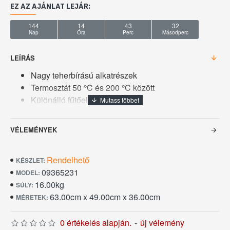
EZ AZ AJÁNLAT LEJÁR:
144
14
43
31
Nap
Óra
Perc
Másodperc
LEÍRÁS
Nagy teherbírású alkatrészek
Termosztát 50 °C és 200 °C között
Különálló fűtőelemek
Hőmérsékletjelző lámpa
Hőálló fogantyú
VÉLEMÉNYEK
Csapokkal rendelkezik
4 gumilábon áll
Rendelhető
KÉSZLET:
Nagyon tartós konstrukció
09365231
MODEL:
Higiénikus kialakítás
16.00kg
SÚLY:
Nettó súly: 16,5 kg
63.00cm x 49.00cm x 36.00cm
MÉRETEK:
Kosár méretei: Szélesség 20 x mélység 21 x
magasság 11cm
0 értékelés alapján.
-
új vélemény
A gép méretei: 1,5 cm: Szélesség 63 x mélység 49