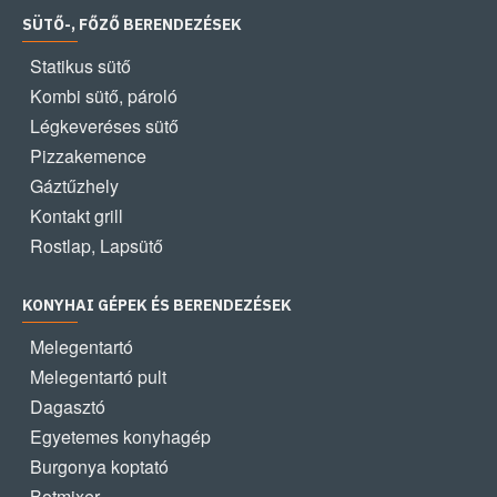
SÜTŐ-, FŐZŐ BERENDEZÉSEK
Statikus sütő
Kombi sütő, pároló
Légkeveréses sütő
Pizzakemence
Gáztűzhely
Kontakt grill
Rostlap, Lapsütő
KONYHAI GÉPEK ÉS BERENDEZÉSEK
Melegentartó
Melegentartó pult
Dagasztó
Egyetemes konyhagép
Burgonya koptató
Botmixer