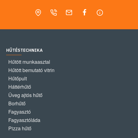
HŰTÉSTECHNIKA
Hűtött munkaasztal
Hűtött bemutató vitrin
Hűtőpult
Háttérhűtő
Üveg ajtós hűtő
Borhűtő
Fagyasztó
Fagyasztóláda
Pizza hűtő