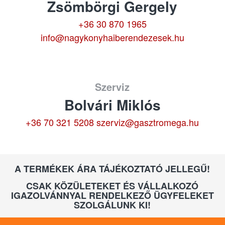
Zsömbörgi Gergely
+36 30 870 1965
info@nagykonyhaiberendezesek.hu
Szerviz
Bolvári Miklós
+36 70 321 5208
szerviz@gasztromega.hu
A TERMÉKEK ÁRA TÁJÉKOZTATÓ JELLEGŰ!
CSAK KÖZÜLETEKET ÉS VÁLLALKOZÓ
IGAZOLVÁNNYAL RENDELKEZŐ ÜGYFELEKET
SZOLGÁLUNK KI!