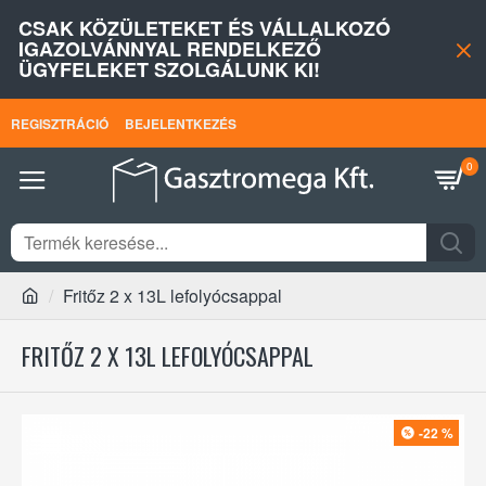
CSAK KÖZÜLETEKET ÉS VÁLLALKOZÓ
IGAZOLVÁNNYAL RENDELKEZŐ
ÜGYFELEKET SZOLGÁLUNK KI!
REGISZTRÁCIÓ
BEJELENTKEZÉS
0
Fritőz 2 x 13L lefolyócsappal
FRITŐZ 2 X 13L LEFOLYÓCSAPPAL
-22 %