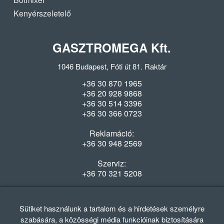
Kenyérszeletelő
GASZTROMEGA Kft.
1046 Budapest, Fóti út 81. Raktár
+36 30 870 1965
+36 20 928 9868
+36 30 514 3396
+36 30 366 0723
Reklamáció:
+36 30 948 2569
Szerviz:
+36 70 321 5208
Nyitvatartás
Hétfő-Péntek: 08:00-16:30
Sütiket használunk a tartalom és a hirdetések személyre
szabására, a közösségi média funkcióinak biztosítására