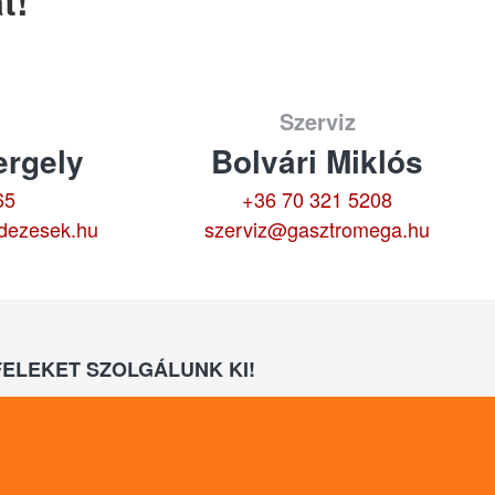
t!
Szerviz
rgely
Bolvári Miklós
65
+36 70 321 5208
dezesek.hu
szerviz@gasztromega.hu
ELEKET SZOLGÁLUNK KI!