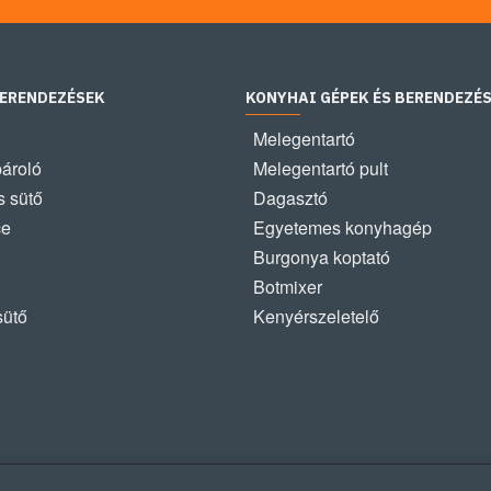
BERENDEZÉSEK
KONYHAI GÉPEK ÉS BERENDEZÉ
Melegentartó
pároló
Melegentartó pult
 sütő
Dagasztó
ce
Egyetemes konyhagép
Burgonya koptató
Botmixer
sütő
Kenyérszeletelő