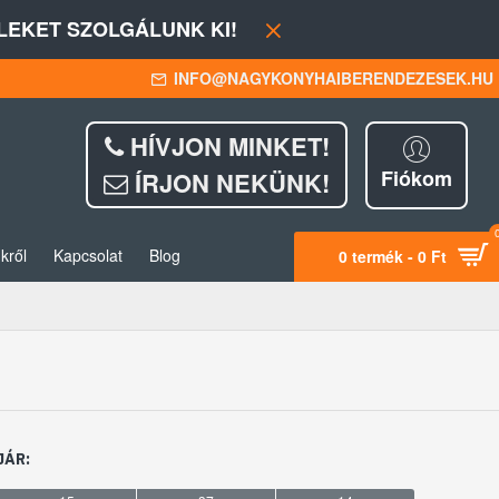
EKET SZOLGÁLUNK KI!
INFO@NAGYKONYHAIBERENDEZESEK.HU
HÍVJON MINKET!
Fiókom
ÍRJON NEKÜNK!
kről
Kapcsolat
Blog
0 termék - 0 Ft
JÁR: