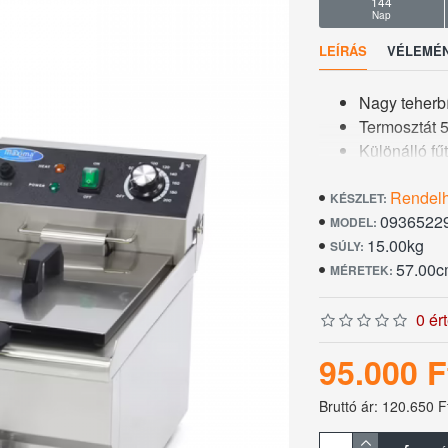
144
Nap
LEÍRÁS
VÉLEMÉ
Nagy teherbí
Termosztát 5
Különálló f
Hőmérséklet
Rendel
Hőálló foga
KÉSZLET:
0936522
Csapokkal r
MODEL:
15.00kg
4 gumilábon 
SÚLY:
57.00c
Nagyon tartó
MÉRETEK:
Higiénikus k
Nettó súly: 
0 ér
Kosár méret
95.000 F
A gép méret
A fűtőelemek
Bruttó ár: 120.650 F
Teljes elekt
Sült krumpli