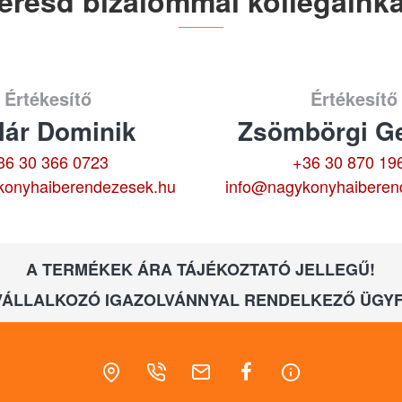
eresd bizalommal kollégáinka
Értékesítő
Értékesítő
lár Dominik
Zsömbörgi Ge
36 30 366 0723
+36 30 870 19
konyhaiberendezesek.hu
info@nagykonyhaiberen
A TERMÉKEK ÁRA TÁJÉKOZTATÓ JELLEGŰ!
VÁLLALKOZÓ IGAZOLVÁNNYAL RENDELKEZŐ ÜGYF