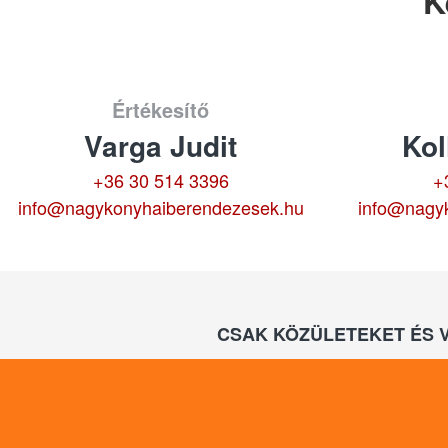
K
Értékesítő
Varga Judit
Kol
+36 30 514 3396
+
info@nagykonyhaiberendezesek.hu
info@nagy
CSAK KÖZÜLETEKET ÉS 