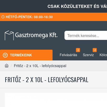
CSAK KÖZÜLETEKET ÉS VÁ
HÉTFŐ-PÉNTEK: 08:00-16:30
Új
Új
Felvásárlás
Szerviz
Kölc
TERMÉKEINK
Fritőz - 2 x 10L - lefolyócsappal
FRITŐZ - 2 X 10L - LEFOLYÓCSAPPAL