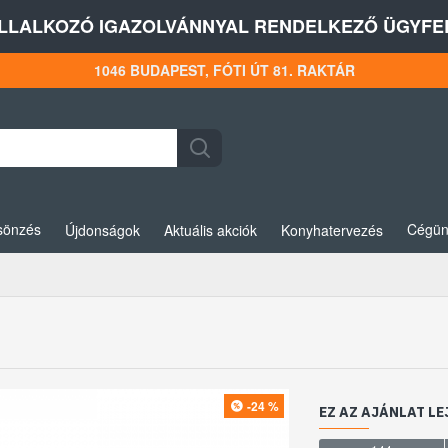
LLALKOZÓ IGAZOLVÁNNYAL RENDELKEZŐ ÜGYFEL
1046 BUDAPEST, FÓTI ÚT 81. RAKTÁR
sönzés
Cégün
Újdonságok
Aktuális akciók
Konyhatervezés
-24 %
EZ AZ AJÁNLAT LE