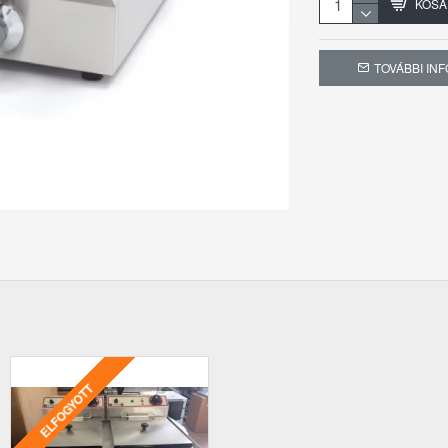
KOSÁ
Teljesítmény
TOVÁBBI IN
ELFOGYOTT