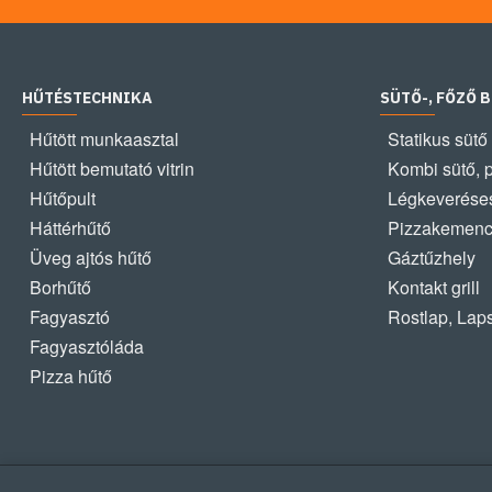
HŰTÉSTECHNIKA
SÜTŐ-, FŐZŐ 
Hűtött munkaasztal
Statikus sütő
Hűtött bemutató vitrin
Kombi sütő, 
Hűtőpult
Légkeveréses
Háttérhűtő
Pizzakemen
Üveg ajtós hűtő
Gáztűzhely
Borhűtő
Kontakt grill
Fagyasztó
Rostlap, Lap
Fagyasztóláda
Pizza hűtő