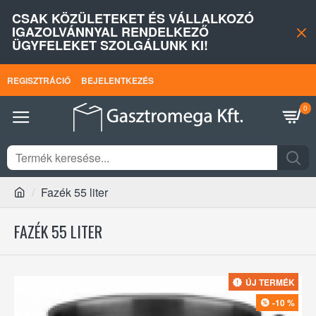
CSAK KÖZÜLETEKET ÉS VÁLLALKOZÓ
IGAZOLVÁNNYAL RENDELKEZŐ
ÜGYFELEKET SZOLGÁLUNK KI!
REGISZTRÁCIÓ
BEJELENTKEZÉS
0
Fazék 55 liter
FAZÉK 55 LITER
ÚJ TERMÉK
-10 %