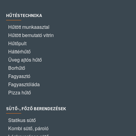
HŰTÉSTECHNIKA
Hűtött munkaasztal
Hűtött bemutató vitrin
Hűtőpult
Háttérhűtő
Üveg ajtós hűtő
Borhűtő
Fagyasztó
Fagyasztóláda
Pizza hűtő
SÜTŐ-, FŐZŐ BERENDEZÉSEK
Statikus sütő
Kombi sütő, pároló