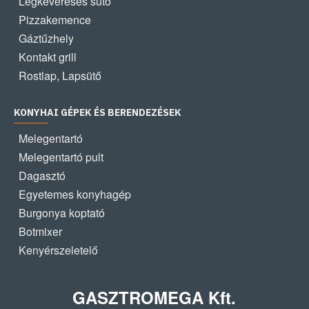
Légkeveréses sütő
Pizzakemence
Gáztűzhely
Kontakt grill
Rostlap, Lapsütő
KONYHAI GÉPEK ÉS BERENDEZÉSEK
Melegentartó
Melegentartó pult
Dagasztó
Egyetemes konyhagép
Burgonya koptató
Botmixer
Kenyérszeletelő
GASZTROMEGA Kft.